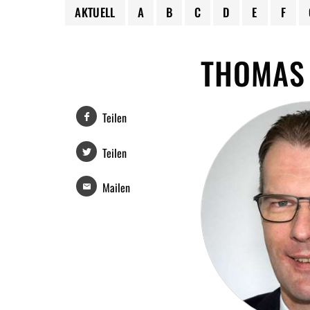
AKTUELL
A
B
C
D
E
F
THOMAS
Teilen
Teilen
Mailen