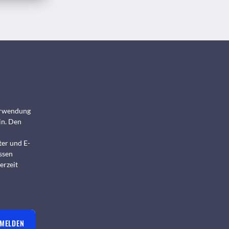
Verwendung
in. Den
ter und E-
ssen
erzeit
NMELDEN