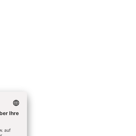
r,
mas