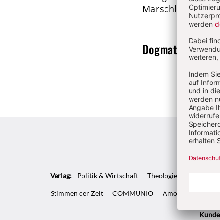
Marschler
Dogmatik
Von Ch
Verlag:
Politik & Wirtschaft
Theologie & Pastoral
Stimmen der Zeit
COMMUNIO
Amosinternational
Kunde