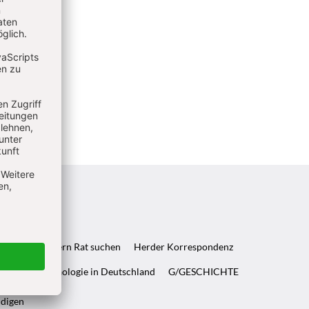
ft & Wenn Eltern Rat suchen
Herder Korrespondenz
WELT & Archäologie in Deutschland
G/GESCHICHTE
ndigen