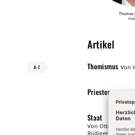
Thomas 
Foto
Artikel
Thomismus
Von I
A-Z
Priester
Von Tho
Staat
Von Otto Depenheu
Rüdiger Voigt, St