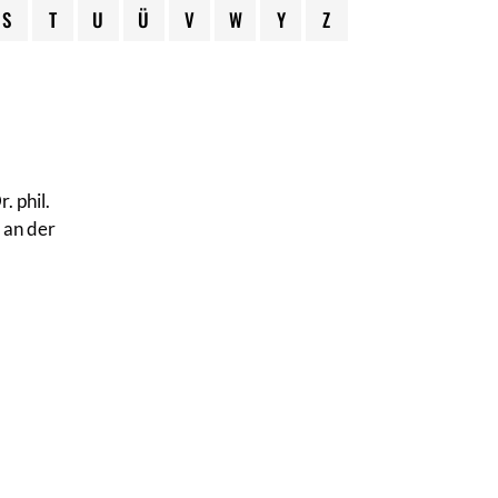
S
T
U
Ü
V
W
Y
Z
 phil.
k an der