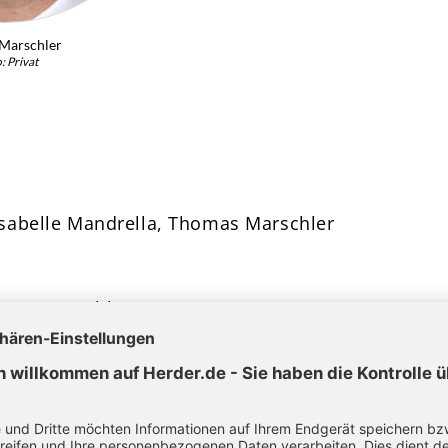
Marschler
: Privat
sabelle Mandrella, Thomas Marschler
mas Marschler
er, Viktor J. Vanberg, Otfried Höffe, Stefan Breue
efan Muckel, Heinrich de Wall, Gerd Stricker, Tho