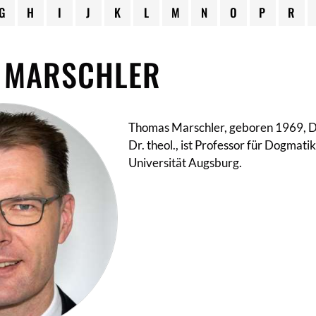
G
H
I
J
K
L
M
N
O
P
R
 MARSCHLER
Thomas Marschler, geboren 1969, Dr.
Dr. theol., ist Professor für Dogmati
Universität Augsburg.