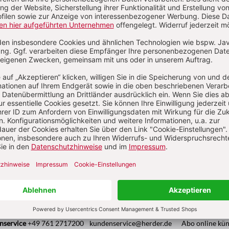
ristian Waldhoff, Thomas Marschler
Kategorien:
Artikel
Autoren
Abkürzungen
Über das Lexikon
Pädagogik & Kinderbuch
kindergarten heute Fachmagazin, Leitungshe
Biblische Notizen
Diakonia
Römische Quartalschrift
ANTIKE 
nservice
+49 761 2717200
kundenservice@herder.de
Abo online kü