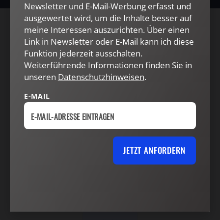
Newsletter und E-Mail-Werbung erfasst und
ausgewertet wird, um die Inhalte besser auf
meine Interessen auszurichten. Über einen
AGB und Widerrufsbelehrung
Datenschutz
Link in Newsletter oder E-Mail kann ich diese
Barrierefreiheit
Impressum
Funktion jederzeit ausschalten.
Weiterführende Informationen finden Sie in
unseren
Datenschutzhinweisen
.
VERTRAG WIDERRUFEN
ABO ONLINE KÜNDIGEN
E-MAIL
JETZT ANFORDERN