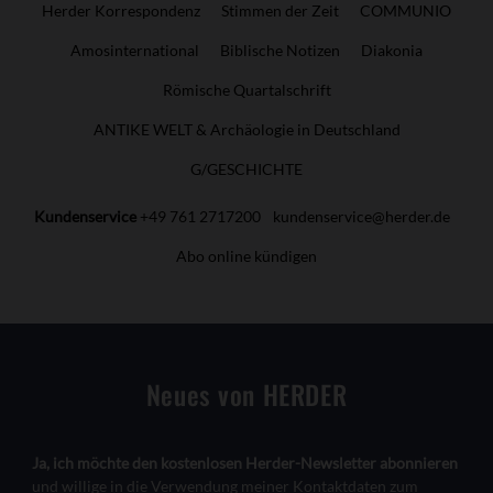
Herder Korrespondenz
Stimmen der Zeit
COMMUNIO
Amosinternational
Biblische Notizen
Diakonia
Römische Quartalschrift
ANTIKE WELT & Archäologie in Deutschland
G/GESCHICHTE
Kundenservice
+49 761 2717200
kundenservice@herder.de
Abo online kündigen
Neues von HERDER
Ja, ich möchte den kostenlosen Herder-Newsletter abonnieren
und willige in die Verwendung meiner Kontaktdaten zum