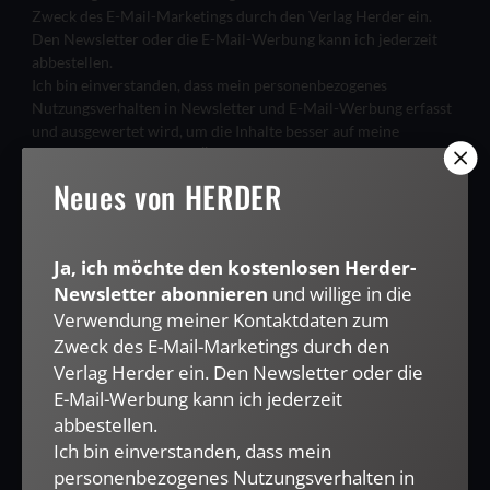
Zweck des E-Mail-Marketings durch den Verlag Herder ein.
Den Newsletter oder die E-Mail-Werbung kann ich jederzeit
abbestellen.
Ich bin einverstanden, dass mein personenbezogenes
Nutzungsverhalten in Newsletter und E-Mail-Werbung erfasst
und ausgewertet wird, um die Inhalte besser auf meine
Interessen auszurichten. Über einen Link in Newsletter oder E-
Mail kann ich diese Funktion jederzeit ausschalten.
Neues von HERDER
Weiterführende Informationen finden Sie in unseren
Datenschutzhinweisen
.
E-MAIL
Ja, ich möchte den kostenlosen Herder-
Newsletter abonnieren
und willige in die
Verwendung meiner Kontaktdaten zum
Zweck des E-Mail-Marketings durch den
Verlag Herder ein. Den Newsletter oder die
JETZT ANMELDEN
E-Mail-Werbung kann ich jederzeit
abbestellen.
Ich bin einverstanden, dass mein
personenbezogenes Nutzungsverhalten in