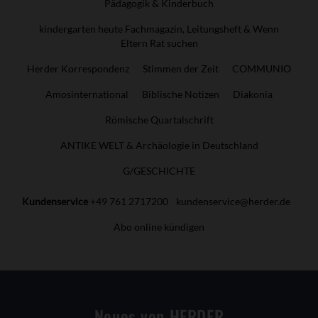
Pädagogik & Kinderbuch
kindergarten heute Fachmagazin, Leitungsheft & Wenn
Eltern Rat suchen
Herder Korrespondenz
Stimmen der Zeit
COMMUNIO
Amosinternational
Biblische Notizen
Diakonia
Römische Quartalschrift
ANTIKE WELT & Archäologie in Deutschland
G/GESCHICHTE
Kundenservice
+49 761 2717200
kundenservice@herder.de
Abo online kündigen
Neues von HERDER