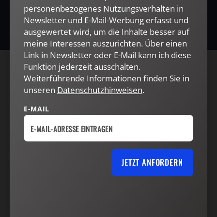
personenbezogenes Nutzungsverhalten in
Newsletter und E-Mail-Werbung erfasst und
ausgewertet wird, um die Inhalte besser auf
meine Interessen auszurichten. Über einen
Link in Newsletter oder E-Mail kann ich diese
Funktion jederzeit ausschalten.
AGB und Widerrufsbelehrung
Datenschutz
Weiterführende Informationen finden Sie in
unseren
Datenschutzhinweisen
.
Barrierefreiheit
Impressum
E-MAIL
VERTRAG WIDERRUFEN
ABO ONLINE KÜNDIGEN
JETZT ANFORDERN