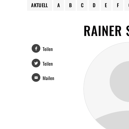
AKTUELL
A
B
C
D
E
F
RAINER 
Teilen
Teilen
Mailen