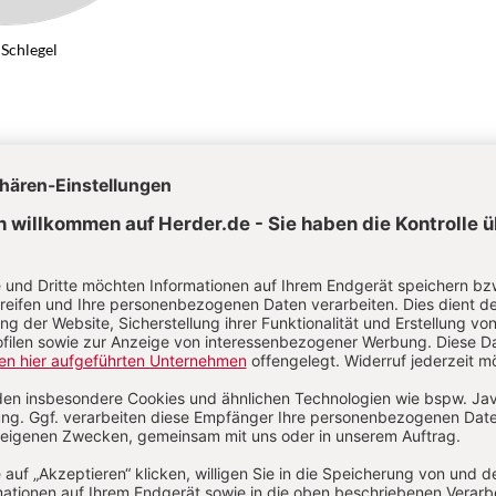
 Schlegel
rkeit
Von Rainer Schlegel
Kategorien:
Artikel
Autoren
Abkürzungen
Über das Lexikon