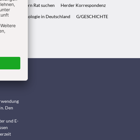
ft & Wenn Eltern Rat suchen
Herder Korrespondenz
WELT & Archäologie in Deutschland
G/GESCHICHTE
ndigen
Verwendung
in. Den
ter und E-
ssen
erzeit