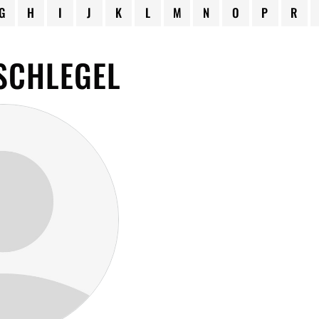
G
H
I
J
K
L
M
N
O
P
R
SCHLEGEL