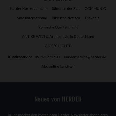
Herder Korrespondenz
Stimmen der Zeit
COMMUNIO
Amosinternational
Biblische Notizen
Diakonia
Römische Quartalschrift
ANTIKE WELT & Archäologie in Deutschland
G/GESCHICHTE
Kundenservice
+49 761 2717200
kundenservice@herder.de
Abo online kündigen
Neues von HERDER
Ja, ich möchte den kostenlosen Herder-Newsletter abonnieren