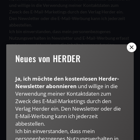
und willige in die Verwendung meiner Kontaktdaten zum
Zweck des E-Mail-Marketings durch den Verlag Herder ein.
Den Newsletter oder die E-Mail-Werbung kann ich jederzeit
abbestellen.
Ich bin einverstanden, dass mein personenbezogenes
Nutzungsverhalten in Newsletter und E-Mail-Werbung erfasst
und ausgewertet wird, um die Inhalte besser auf meine
Interessen auszurichten. Über einen Link in Newsletter oder E-
Neues von HERDER
Mail kann ich diese Funktion jederzeit ausschalten.
Weiterführende Informationen finden Sie in unseren
Datenschutzhinweisen
.
Ja, ich möchte den kostenlosen Herder-
E-MAIL
Newsletter abonnieren
und willige in die
Verwendung meiner Kontaktdaten zum
Zweck des E-Mail-Marketings durch den
Verlag Herder ein. Den Newsletter oder die
JETZT ANMELDEN
E-Mail-Werbung kann ich jederzeit
abbestellen.
Ich bin einverstanden, dass mein
personenbezogenes Nutzungsverhalten in