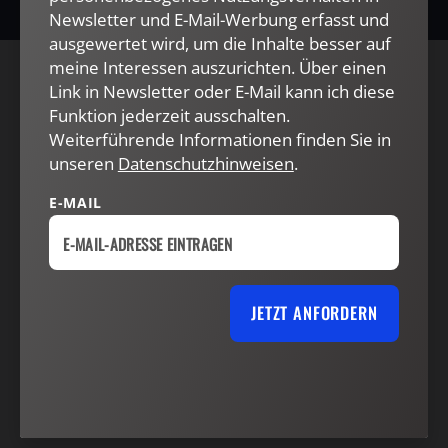
Newsletter und E-Mail-Werbung erfasst und
ausgewertet wird, um die Inhalte besser auf
meine Interessen auszurichten. Über einen
AGB und Widerrufsbelehrung
Datenschutz
Link in Newsletter oder E-Mail kann ich diese
Funktion jederzeit ausschalten.
Barrierefreiheit
Impressum
Weiterführende Informationen finden Sie in
unseren
Datenschutzhinweisen
.
VERTRAG WIDERRUFEN
ABO ONLINE KÜNDIGEN
E-MAIL
JETZT ANFORDERN