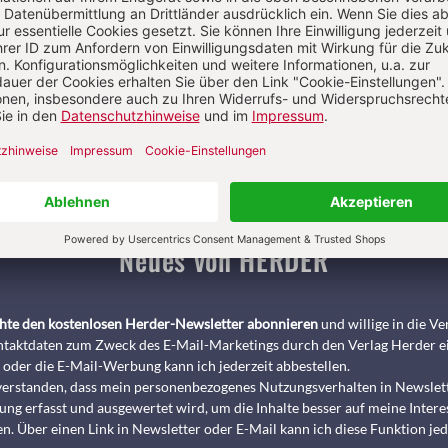
Pädagogik & Kinderbuch
kindergarten heute Fachmagazin, Leitungshe
Biblische Notizen
Diakonia
Römische Quartalschrift
ANTIKE 
nservice
+49 761 2717200
kundenservice@herder.de
Abo online kü
Neues von HERDER
chte den kostenlosen Herder-Newsletter abonnieren
und willige in die 
taktdaten zum Zweck des E-Mail-Marketings durch den Verlag Herder e
 oder die E-Mail-Werbung kann ich jederzeit abbestellen.
nverstanden, dass mein personenbezogenes Nutzungsverhalten in Newslet
ng erfasst und ausgewertet wird, um die Inhalte besser auf meine Intere
n. Über einen Link in Newsletter oder E-Mail kann ich diese Funktion jed