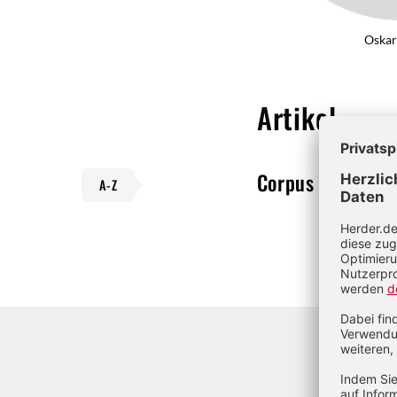
Oskar
Artikel
Corpus Christia
A-Z