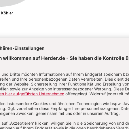
 Köhler
num
Von Oskar Köhler
Kategorien:
Artikel
Autoren
Abkürzungen
Über das Lexikon