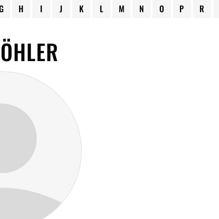
G
H
I
J
K
L
M
N
O
P
R
KÖHLER