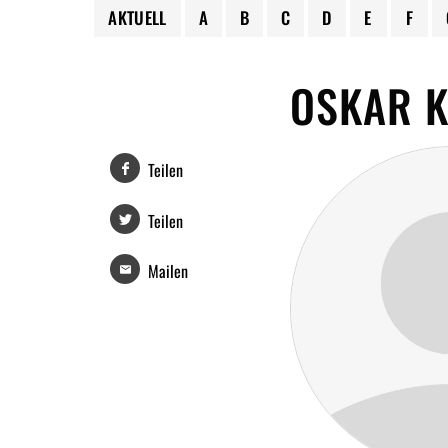
AKTUELL
A
B
C
D
E
F
OSKAR 
Teilen
Teilen
Mailen