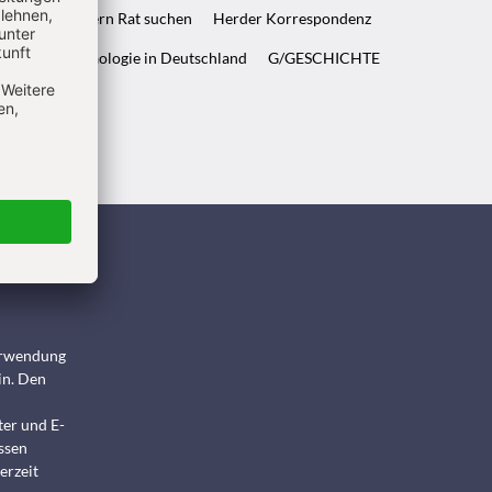
ft & Wenn Eltern Rat suchen
Herder Korrespondenz
WELT & Archäologie in Deutschland
G/GESCHICHTE
ndigen
Verwendung
in. Den
ter und E-
ssen
erzeit