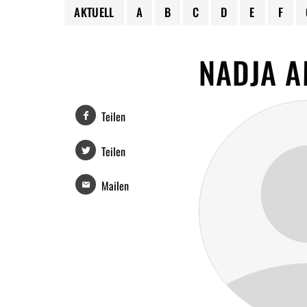
AKTUELL
A
B
C
D
E
F
NADJA A
Teilen
Teilen
Mailen