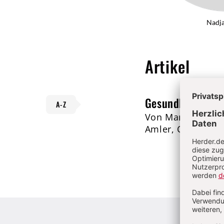
Nadj
Artikel
Gesundheit
A-Z
Von Markus Zimm
Amler, Oliver Sch