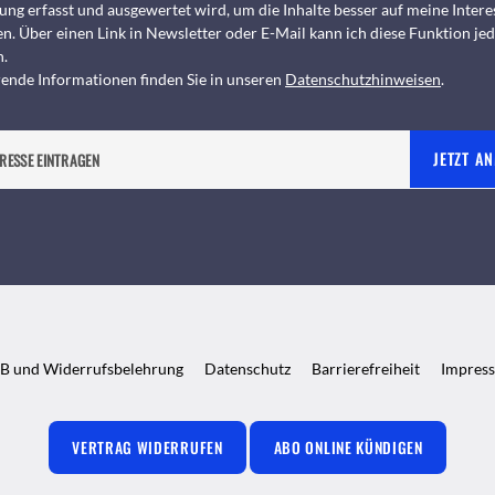
ng erfasst und ausgewertet wird, um die Inhalte besser auf meine Intere
n. Über einen Link in Newsletter oder E-Mail kann ich diese Funktion jed
n.
ende Informationen finden Sie in unseren
Datenschutzhinweisen
.
JETZT A
B und Widerrufsbelehrung
Datenschutz
Barrierefreiheit
Impres
VERTRAG WIDERRUFEN
ABO ONLINE KÜNDIGEN