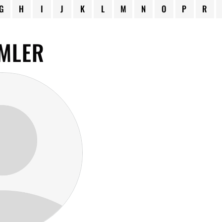
G
H
I
J
K
L
M
N
O
P
R
MLER