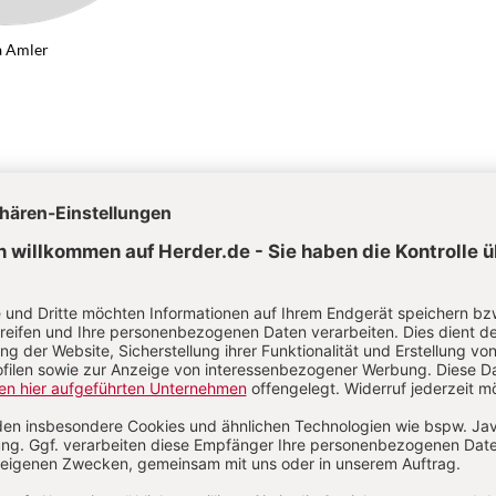
a Amler
ermann, Gerhard Mertens, Bernhard Mann, Nadj
öffski