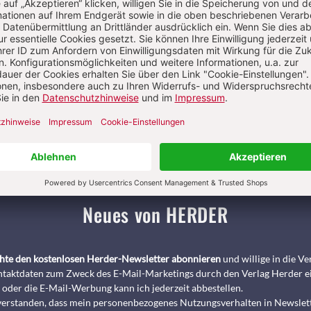
Kategorien:
Artikel
Autoren
Abkürzungen
Über das Lexikon
Pädagogik & Kinderbuch
kindergarten heute Fachmagazin, Leitungshe
Biblische Notizen
Diakonia
Römische Quartalschrift
ANTIKE 
nservice
+49 761 2717200
kundenservice@herder.de
Abo online kü
Neues von HERDER
chte den kostenlosen Herder-Newsletter abonnieren
und willige in die 
taktdaten zum Zweck des E-Mail-Marketings durch den Verlag Herder e
 oder die E-Mail-Werbung kann ich jederzeit abbestellen.
nverstanden, dass mein personenbezogenes Nutzungsverhalten in Newslet