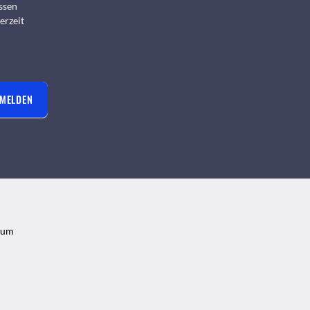
ssen
erzeit
NMELDEN
sum