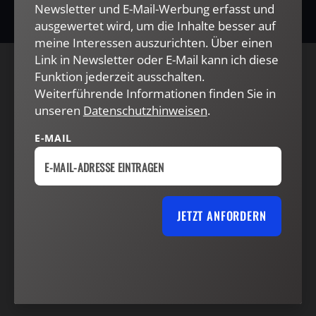
Newsletter und E-Mail-Werbung erfasst und
ausgewertet wird, um die Inhalte besser auf
meine Interessen auszurichten. Über einen
Link in Newsletter oder E-Mail kann ich diese
Funktion jederzeit ausschalten.
AGB und Widerrufsbelehrung
Datenschutz
Weiterführende Informationen finden Sie in
Barrierefreiheit
Impressum
unseren
Datenschutzhinweisen
.
E-MAIL
VERTRAG WIDERRUFEN
ABO ONLINE KÜNDIGEN
JETZT ANFORDERN