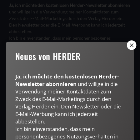
Ja, ich möchte den kostenlosen Herder-Newsletter abonnieren
und willige in die Verwendung meiner Kontaktdaten zum
Zweck des E-Mail-Marketings durch den Verlag Herder ein.
Den Newsletter oder die E-Mail-Werbung kann ich jederzeit
abbestellen.
Ich bin einverstanden, dass mein personenbezogenes
Nutzungsverhalten in Newsletter und E-Mail-Werbung erfasst
und ausgewertet wird, um die Inhalte besser auf meine
Neues von HERDER
Interessen auszurichten. Über einen Link in Newsletter oder E-
Mail kann ich diese Funktion jederzeit ausschalten.
Weiterführende Informationen finden Sie in unseren
Ja, ich möchte den kostenlosen Herder-
Datenschutzhinweisen
.
Newsletter abonnieren
und willige in die
E-MAIL
Verwendung meiner Kontaktdaten zum
Zweck des E-Mail-Marketings durch den
Verlag Herder ein. Den Newsletter oder die
E-Mail-Werbung kann ich jederzeit
JETZT ANMELDEN
abbestellen.
Ich bin einverstanden, dass mein
personenbezogenes Nutzungsverhalten in