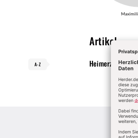
Maximil
Artikel
Heimerziehung
V
A-Z