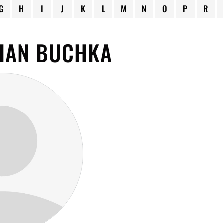
G
H
I
J
K
L
M
N
O
P
R
IAN BUCHKA