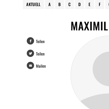
AKTUELL
A
B
C
D
E
F
MAXIMIL
Teilen
Teilen
Mailen