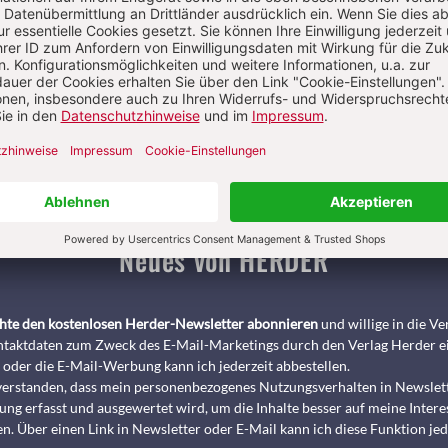
Pädagogik & Kinderbuch
kindergarten heute Fachmagazin, Leitungshe
Biblische Notizen
Diakonia
Römische Quartalschrift
ANTIKE 
nservice
+49 761 2717200
kundenservice@herder.de
Abo online kü
Neues von HERDER
chte den kostenlosen Herder-Newsletter abonnieren
und willige in die 
taktdaten zum Zweck des E-Mail-Marketings durch den Verlag Herder e
 oder die E-Mail-Werbung kann ich jederzeit abbestellen.
nverstanden, dass mein personenbezogenes Nutzungsverhalten in Newslet
ng erfasst und ausgewertet wird, um die Inhalte besser auf meine Intere
n. Über einen Link in Newsletter oder E-Mail kann ich diese Funktion jed