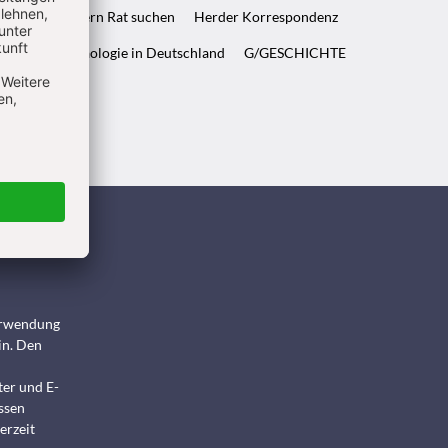
ft & Wenn Eltern Rat suchen
Herder Korrespondenz
WELT & Archäologie in Deutschland
G/GESCHICHTE
ndigen
Verwendung
in. Den
ter und E-
ssen
erzeit