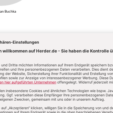
ian Buchka
on Maximilian Buchka
Kategorien:
Artikel
Autoren
Abkürzungen
Über das Lexikon