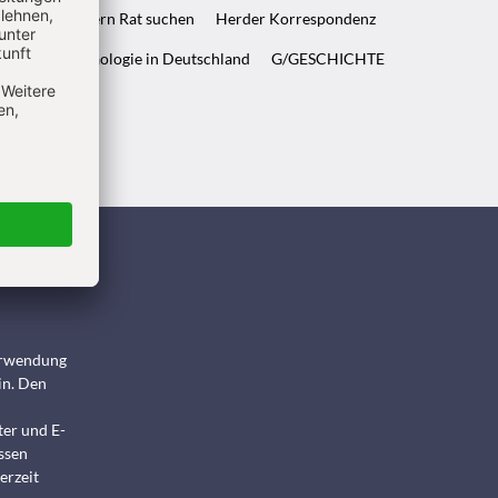
ft & Wenn Eltern Rat suchen
Herder Korrespondenz
WELT & Archäologie in Deutschland
G/GESCHICHTE
ndigen
Verwendung
in. Den
ter und E-
ssen
erzeit