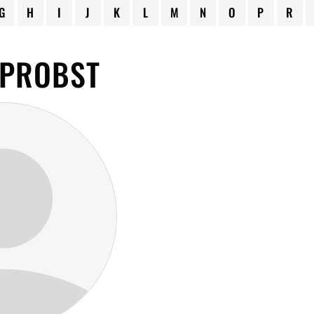
G
H
I
J
K
L
M
N
O
P
R
 PROBST