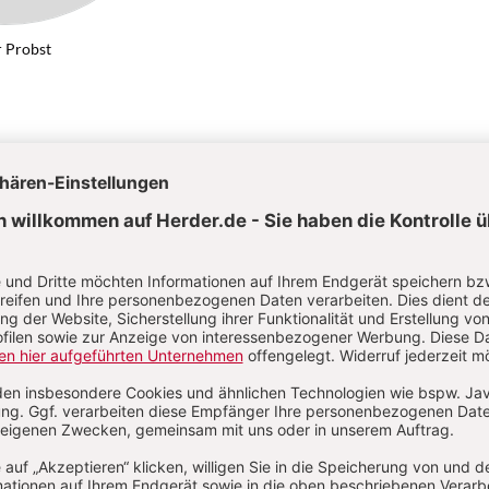
r Probst
 Grünen
Von Lothar Probst
Kategorien:
Artikel
Autoren
Abkürzungen
Über das Lexikon