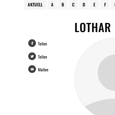
AKTUELL
A
B
C
D
E
F
LOTHAR
Teilen
Teilen
Mailen