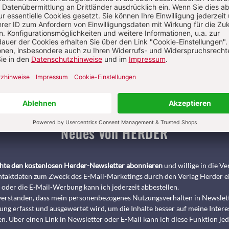
Pädagogik & Kinderbuch
kindergarten heute Fachmagazin, Leitungshe
Biblische Notizen
Diakonia
Römische Quartalschrift
ANTIKE 
nservice
+49 761 2717200
kundenservice@herder.de
Abo online kü
Neues von HERDER
chte den kostenlosen Herder-Newsletter abonnieren
und willige in die 
taktdaten zum Zweck des E-Mail-Marketings durch den Verlag Herder e
 oder die E-Mail-Werbung kann ich jederzeit abbestellen.
nverstanden, dass mein personenbezogenes Nutzungsverhalten in Newslet
ng erfasst und ausgewertet wird, um die Inhalte besser auf meine Intere
n. Über einen Link in Newsletter oder E-Mail kann ich diese Funktion jed