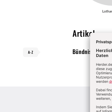
Lotha
Artikel
Bündnis 90/Die
A-Z