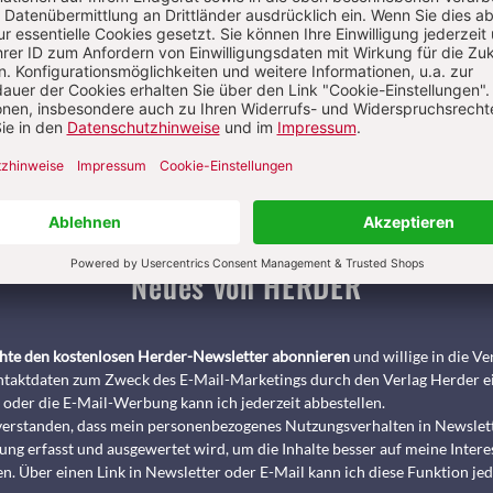
Pädagogik & Kinderbuch
kindergarten heute Fachmagazin, Leitungshe
Biblische Notizen
Diakonia
Römische Quartalschrift
ANTIKE 
nservice
+49 761 2717200
kundenservice@herder.de
Abo online kü
Neues von HERDER
chte den kostenlosen Herder-Newsletter abonnieren
und willige in die 
taktdaten zum Zweck des E-Mail-Marketings durch den Verlag Herder e
 oder die E-Mail-Werbung kann ich jederzeit abbestellen.
nverstanden, dass mein personenbezogenes Nutzungsverhalten in Newslet
ng erfasst und ausgewertet wird, um die Inhalte besser auf meine Intere
n. Über einen Link in Newsletter oder E-Mail kann ich diese Funktion jed