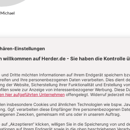
 Michael
e
Von Lothar Michael
Kategorien:
Artikel
Autoren
Abkürzungen
Über das Lexikon