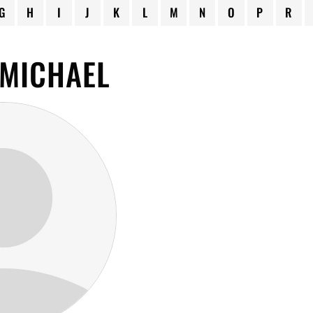
G
H
I
J
K
L
M
N
O
P
R
 MICHAEL