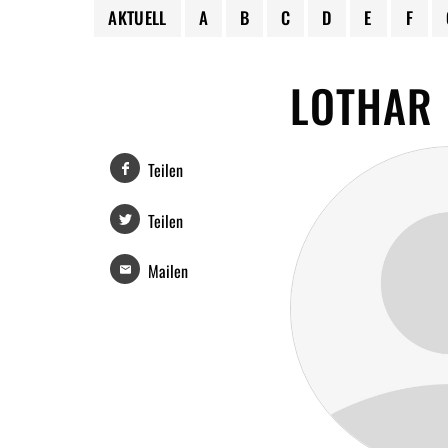
AKTUELL
A
B
C
D
E
F
LOTHAR
Teilen
Teilen
Mailen