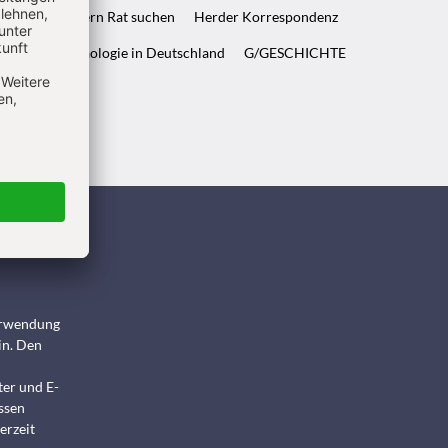
ft & Wenn Eltern Rat suchen
Herder Korrespondenz
WELT & Archäologie in Deutschland
G/GESCHICHTE
ndigen
Verwendung
in. Den
ter und E-
ssen
erzeit