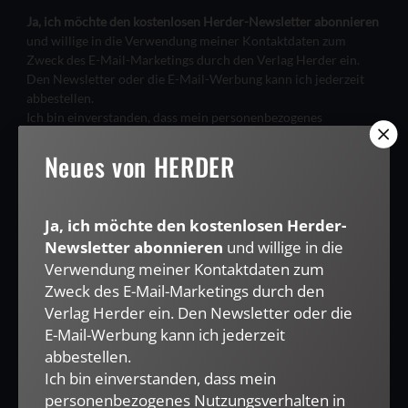
Ja, ich möchte den kostenlosen Herder-Newsletter abonnieren
und willige in die Verwendung meiner Kontaktdaten zum
Zweck des E-Mail-Marketings durch den Verlag Herder ein.
Den Newsletter oder die E-Mail-Werbung kann ich jederzeit
abbestellen.
Ich bin einverstanden, dass mein personenbezogenes
Nutzungsverhalten in Newsletter und E-Mail-Werbung erfasst
Neues von HERDER
und ausgewertet wird, um die Inhalte besser auf meine
Interessen auszurichten. Über einen Link in Newsletter oder E-
Mail kann ich diese Funktion jederzeit ausschalten.
Weiterführende Informationen finden Sie in unseren
Ja, ich möchte den kostenlosen Herder-
Datenschutzhinweisen
.
Newsletter abonnieren
und willige in die
E-MAIL
Verwendung meiner Kontaktdaten zum
Zweck des E-Mail-Marketings durch den
Verlag Herder ein. Den Newsletter oder die
E-Mail-Werbung kann ich jederzeit
abbestellen.
JETZT ANMELDEN
Ich bin einverstanden, dass mein
personenbezogenes Nutzungsverhalten in