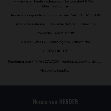
kindergarten heute Fachmagazin, Leitungsheft & Wenn
Eltern Rat suchen
Herder Korrespondenz
Stimmen der Zeit
COMMUNIO
Amosinternational
Biblische Notizen
Diakonia
Römische Quartalschrift
ANTIKE WELT & Archäologie in Deutschland
G/GESCHICHTE
Kundenservice
+49 761 2717200
kundenservice@herder.de
Abo online kündigen
Neues von HERDER