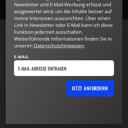
Newsletter und E-Mail-Werbung erfasst und
ausgewertet wird, um die Inhalte besser auf
meine Interessen auszurichten. Über einen
Link in Newsletter oder E-Mail kann ich diese
Funktion jederzeit ausschalten.
AGB und Widerrufsbelehrung
Datenschutz
Weiterführende Informationen finden Sie in
Barrierefreiheit
Impressum
unseren
Datenschutzhinweisen
.
E-MAIL
VERTRAG WIDERRUFEN
ABO ONLINE KÜNDIGEN
JETZT ANFORDERN