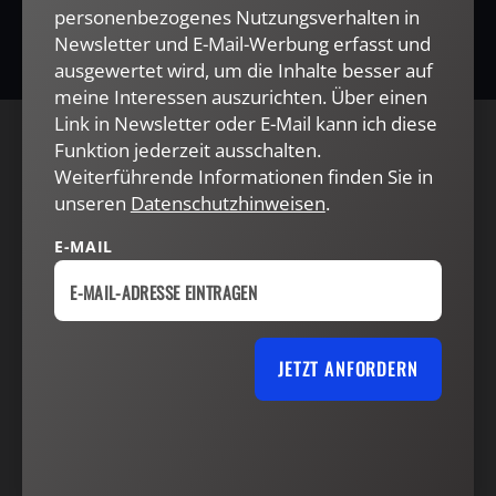
personenbezogenes Nutzungsverhalten in
Newsletter und E-Mail-Werbung erfasst und
ausgewertet wird, um die Inhalte besser auf
meine Interessen auszurichten. Über einen
Link in Newsletter oder E-Mail kann ich diese
Funktion jederzeit ausschalten.
AGB und Widerrufsbelehrung
Datenschutz
Weiterführende Informationen finden Sie in
Barrierefreiheit
Impressum
unseren
Datenschutzhinweisen
.
E-MAIL
VERTRAG WIDERRUFEN
ABO ONLINE KÜNDIGEN
JETZT ANFORDERN