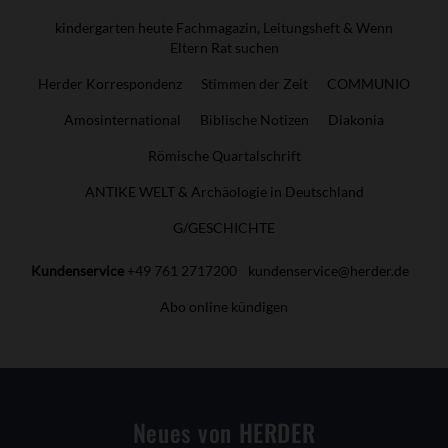
kindergarten heute Fachmagazin, Leitungsheft & Wenn
Eltern Rat suchen
Herder Korrespondenz
Stimmen der Zeit
COMMUNIO
Amosinternational
Biblische Notizen
Diakonia
Römische Quartalschrift
ANTIKE WELT & Archäologie in Deutschland
G/GESCHICHTE
Kundenservice
+49 761 2717200
kundenservice@herder.de
Abo online kündigen
Neues von HERDER