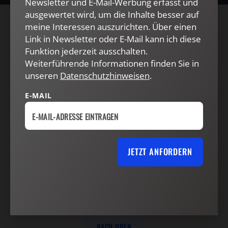
Newsletter und E-Mail-Werbung erfasst und
ausgewertet wird, um die Inhalte besser auf
meine Interessen auszurichten. Über einen
AGB und Widerrufsbelehrung
Datenschutz
Link in Newsletter oder E-Mail kann ich diese
Barrierefreiheit
Impressum
Funktion jederzeit ausschalten.
Weiterführende Informationen finden Sie in
unseren
Datenschutzhinweisen
.
VERTRAG WIDERRUFEN
ABO ONLINE KÜNDIGEN
E-MAIL
JETZT ANFORDERN
NACH OBEN