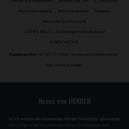
Herder Korrespondenz
Stimmen der Zeit
COMMUNIO
Amosinternational
Biblische Notizen
Diakonia
Römische Quartalschrift
ANTIKE WELT & Archäologie in Deutschland
G/GESCHICHTE
Kundenservice
+49 761 2717200
kundenservice@herder.de
Abo online kündigen
Neues von HERDER
Ja, ich möchte den kostenlosen Herder-Newsletter abonnieren
und willige in die Verwendung meiner Kontaktdaten zum