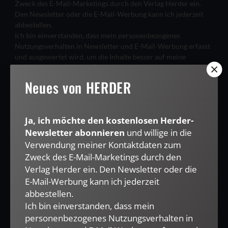
Zweck des E-Mail-Marketings durch den Verlag Herder ein.
Den Newsletter oder die E-Mail-Werbung kann ich jederzeit
abbestellen.
Ich bin einverstanden, dass mein personenbezogenes
Nutzungsverhalten in Newsletter und E-Mail-Werbung erfasst
und ausgewertet wird, um die Inhalte besser auf meine
Interessen auszurichten. Über einen Link in Newsletter oder E-
Mail kann ich diese Funktion jederzeit ausschalten.
Neues von HERDER
Weiterführende Informationen finden Sie in unseren
Datenschutzhinweisen
.
E-MAIL
Ja, ich möchte den kostenlosen Herder-
Newsletter abonnieren
und willige in die
Verwendung meiner Kontaktdaten zum
Zweck des E-Mail-Marketings durch den
Verlag Herder ein. Den Newsletter oder die
JETZT ANMELDEN
E-Mail-Werbung kann ich jederzeit
abbestellen.
Ich bin einverstanden, dass mein
personenbezogenes Nutzungsverhalten in