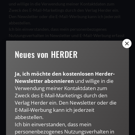
und willige in die Verwendung meiner Kontaktdaten zum
Zweck des E-Mail-Marketings durch den Verlag Herder ein.
Den Newsletter oder die E-Mail-Werbung kann ich jederzeit
abbestellen.
Ich bin einverstanden, dass mein personenbezogenes
Nutzungsverhalten in Newsletter und E-Mail-Werbung erfasst
und ausgewertet wird, um die Inhalte besser auf meine
Interessen auszurichten. Über einen Link in Newsletter oder E-
Neues von HERDER
Mail kann ich diese Funktion jederzeit ausschalten.
Weiterführende Informationen finden Sie in unseren
Datenschutzhinweisen
.
Ja, ich möchte den kostenlosen Herder-
E-MAIL
Newsletter abonnieren
und willige in die
Verwendung meiner Kontaktdaten zum
Zweck des E-Mail-Marketings durch den
Verlag Herder ein. Den Newsletter oder die
JETZT ANMELDEN
E-Mail-Werbung kann ich jederzeit
abbestellen.
Ich bin einverstanden, dass mein
personenbezogenes Nutzungsverhalten in