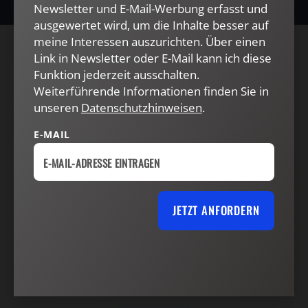
Newsletter und E-Mail-Werbung erfasst und
ausgewertet wird, um die Inhalte besser auf
meine Interessen auszurichten. Über einen
Link in Newsletter oder E-Mail kann ich diese
AGB und Widerrufsbelehrung
Datenschutz
Funktion jederzeit ausschalten.
Barrierefreiheit
Impressum
Weiterführende Informationen finden Sie in
unseren
Datenschutzhinweisen
.
VERTRAG WIDERRUFEN
ABO ONLINE KÜNDIGEN
E-MAIL
JETZT ANFORDERN