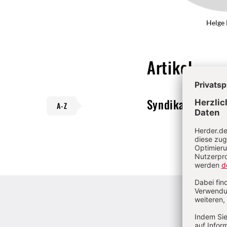
Helge
Artikel
Syndikalismus
V
A-Z