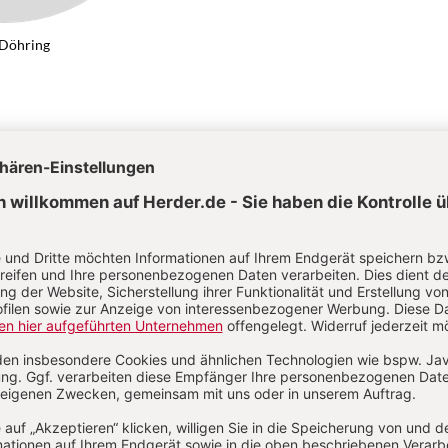
 Döhring
on Helge Döhring
Kategorien:
Artikel
Autoren
Abkürzungen
Über das Lexikon