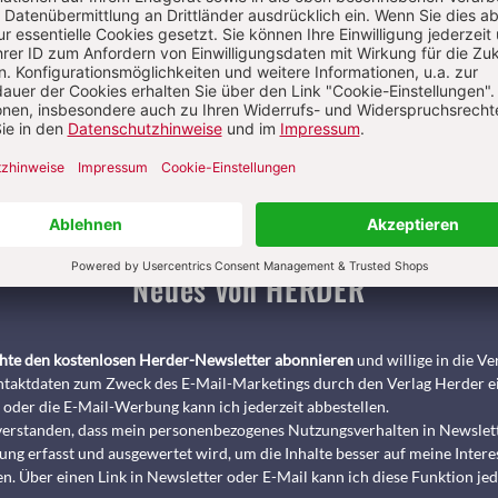
Pädagogik & Kinderbuch
kindergarten heute Fachmagazin, Leitungshe
Biblische Notizen
Diakonia
Römische Quartalschrift
ANTIKE 
nservice
+49 761 2717200
kundenservice@herder.de
Abo online kü
Neues von HERDER
chte den kostenlosen Herder-Newsletter abonnieren
und willige in die 
taktdaten zum Zweck des E-Mail-Marketings durch den Verlag Herder e
 oder die E-Mail-Werbung kann ich jederzeit abbestellen.
nverstanden, dass mein personenbezogenes Nutzungsverhalten in Newslet
ng erfasst und ausgewertet wird, um die Inhalte besser auf meine Intere
n. Über einen Link in Newsletter oder E-Mail kann ich diese Funktion jed