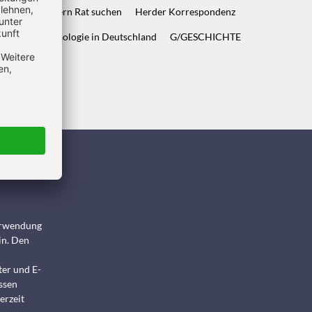
ft & Wenn Eltern Rat suchen
Herder Korrespondenz
WELT & Archäologie in Deutschland
G/GESCHICHTE
ndigen
Verwendung
in. Den
ter und E-
ssen
erzeit