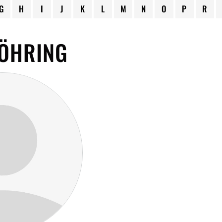
G
H
I
J
K
L
M
N
O
P
R
DÖHRING