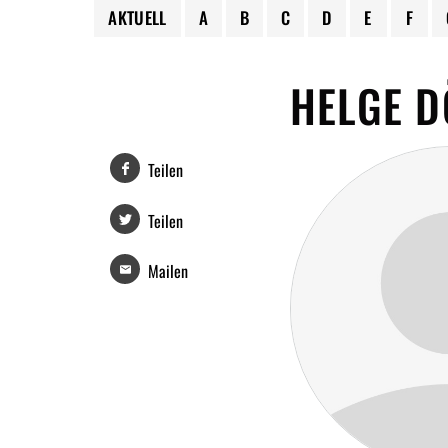
AKTUELL
A
B
C
D
E
F
HELGE 
Teilen
Teilen
Mailen