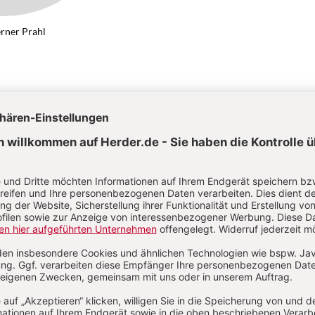
rner Prahl
-Werner Prahl
Kategorien:
Artikel
Autoren
Abkürzungen
Über das Lexikon