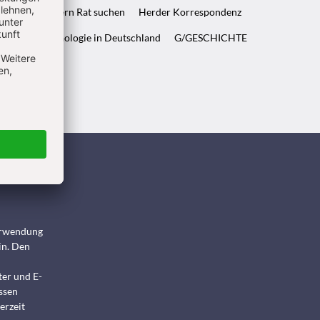
ft & Wenn Eltern Rat suchen
Herder Korrespondenz
WELT & Archäologie in Deutschland
G/GESCHICHTE
ndigen
Verwendung
in. Den
ter und E-
ssen
erzeit