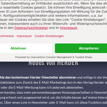
Pädagogik & Kinderbuch
kindergarten heute Fachmagazin, Leitungshe
Biblische Notizen
Diakonia
Römische Quartalschrift
ANTIKE 
nservice
+49 761 2717200
kundenservice@herder.de
Abo online kü
Neues von HERDER
chte den kostenlosen Herder-Newsletter abonnieren
und willige in die 
taktdaten zum Zweck des E-Mail-Marketings durch den Verlag Herder e
 oder die E-Mail-Werbung kann ich jederzeit abbestellen.
nverstanden, dass mein personenbezogenes Nutzungsverhalten in Newslet
ng erfasst und ausgewertet wird, um die Inhalte besser auf meine Intere
n. Über einen Link in Newsletter oder E-Mail kann ich diese Funktion jed