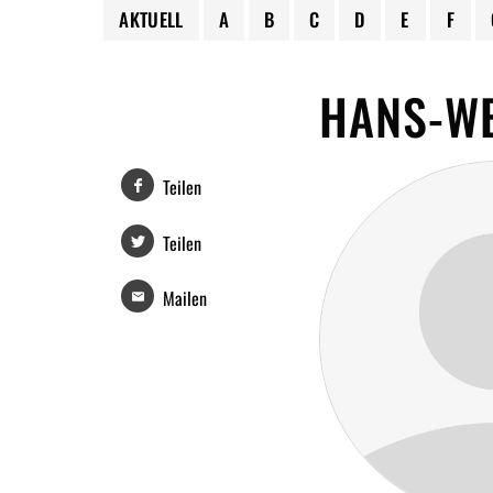
AKTUELL
A
B
C
D
E
F
HANS-W
Teilen
Teilen
Mailen