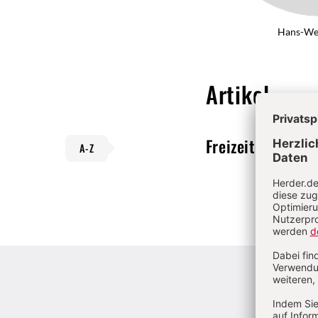
Hans-We
Artikel
Freizeit
Von Hans
A-Z