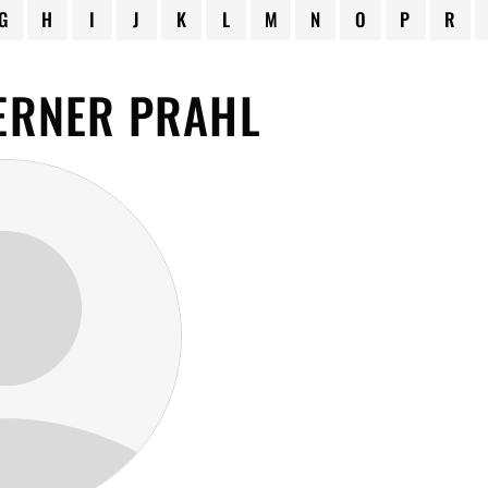
G
H
I
J
K
L
M
N
O
P
R
ERNER PRAHL