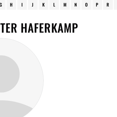
G
H
I
J
K
L
M
N
O
P
R
ETER HAFERKAMP