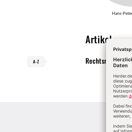
Hans-Pete
Artikel
Rechtsmissbrau
A-Z