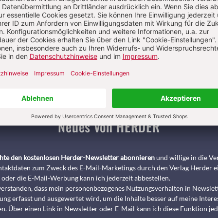
Pädagogik & Kinderbuch
kindergarten heute Fachmagazin, Leitungshe
Biblische Notizen
Diakonia
Römische Quartalschrift
ANTIKE 
nservice
+49 761 2717200
kundenservice@herder.de
Abo online kü
Neues von HERDER
chte den kostenlosen Herder-Newsletter abonnieren
und willige in die 
taktdaten zum Zweck des E-Mail-Marketings durch den Verlag Herder e
 oder die E-Mail-Werbung kann ich jederzeit abbestellen.
nverstanden, dass mein personenbezogenes Nutzungsverhalten in Newslet
ng erfasst und ausgewertet wird, um die Inhalte besser auf meine Intere
n. Über einen Link in Newsletter oder E-Mail kann ich diese Funktion jed