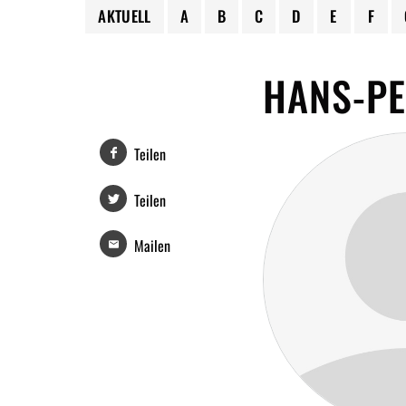
AKTUELL
A
B
C
D
E
F
HANS-P
Teilen
Teilen
Mailen