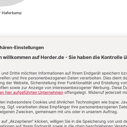
r Haferkamp
ch
Von Hans-Peter Haferkamp
Kategorien:
Artikel
Autoren
Abkürzungen
Über das Lexikon