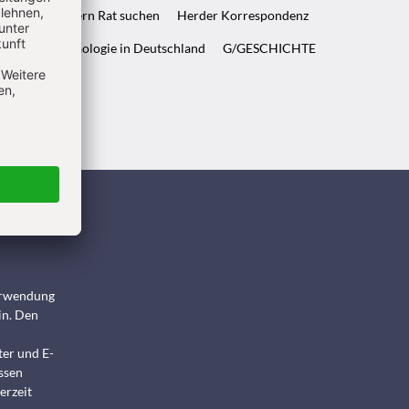
ft & Wenn Eltern Rat suchen
Herder Korrespondenz
WELT & Archäologie in Deutschland
G/GESCHICHTE
ndigen
Verwendung
in. Den
ter und E-
ssen
erzeit