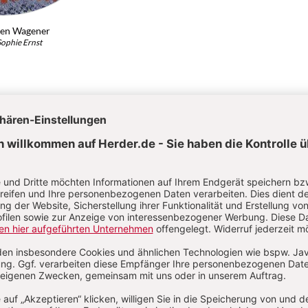
gen Wagener
Sophie Ernst
ation
Von Wolfgang Merkel, Hans-Jürgen Wagene
Kategorien:
Artikel
Autoren
Abkürzungen
Über das Lexikon