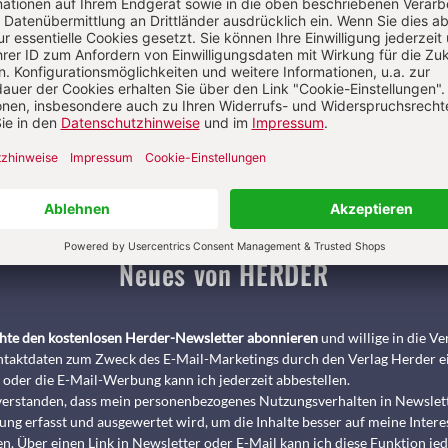
Pädagogik & Kinderbuch
kindergarten heute Fachmagazin, Leitungshe
Biblische Notizen
Diakonia
Römische Quartalschrift
ANTIKE 
nservice
+49 761 2717200
kundenservice@herder.de
Abo online kü
Neues von HERDER
chte den kostenlosen Herder-Newsletter abonnieren
und willige in die 
taktdaten zum Zweck des E-Mail-Marketings durch den Verlag Herder e
 oder die E-Mail-Werbung kann ich jederzeit abbestellen.
nverstanden, dass mein personenbezogenes Nutzungsverhalten in Newslet
ng erfasst und ausgewertet wird, um die Inhalte besser auf meine Intere
n. Über einen Link in Newsletter oder E-Mail kann ich diese Funktion jed