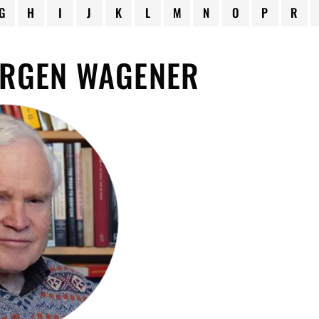
G
H
I
J
K
L
M
N
O
P
R
ÜRGEN WAGENER