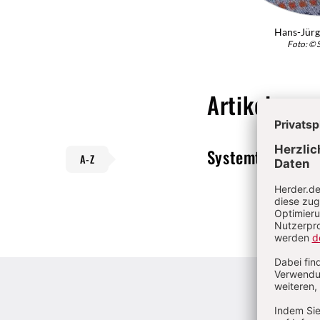
Hans-Jür
Foto: © 
Artikel
Systemtransform
A-Z