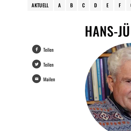
AKTUELL
A
B
C
D
E
F
HANS-J
Teilen
Teilen
Mailen