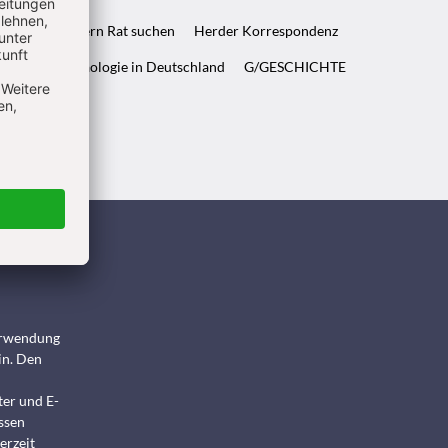
ft & Wenn Eltern Rat suchen
Herder Korrespondenz
WELT & Archäologie in Deutschland
G/GESCHICHTE
ndigen
Verwendung
in. Den
ter und E-
ssen
erzeit