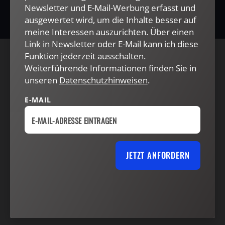
Newsletter und E-Mail-Werbung erfasst und
ausgewertet wird, um die Inhalte besser auf
meine Interessen auszurichten. Über einen
Link in Newsletter oder E-Mail kann ich diese
Funktion jederzeit ausschalten.
AGB und Widerrufsbelehrung
Datenschutz
Weiterführende Informationen finden Sie in
unseren
Datenschutzhinweisen
.
Barrierefreiheit
Impressum
E-MAIL
VERTRAG WIDERRUFEN
ABO ONLINE KÜNDIGEN
JETZT ANFORDERN