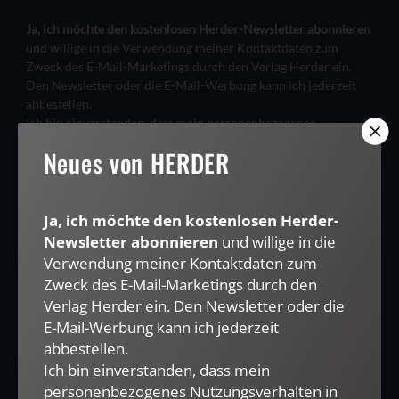
Ja, ich möchte den kostenlosen Herder-Newsletter abonnieren
und willige in die Verwendung meiner Kontaktdaten zum
Zweck des E-Mail-Marketings durch den Verlag Herder ein.
Den Newsletter oder die E-Mail-Werbung kann ich jederzeit
abbestellen.
Ich bin einverstanden, dass mein personenbezogenes
Nutzungsverhalten in Newsletter und E-Mail-Werbung erfasst
Neues von HERDER
und ausgewertet wird, um die Inhalte besser auf meine
Interessen auszurichten. Über einen Link in Newsletter oder E-
Mail kann ich diese Funktion jederzeit ausschalten.
Weiterführende Informationen finden Sie in unseren
Ja, ich möchte den kostenlosen Herder-
Datenschutzhinweisen
.
Newsletter abonnieren
und willige in die
Verwendung meiner Kontaktdaten zum
E-MAIL
Zweck des E-Mail-Marketings durch den
Verlag Herder ein. Den Newsletter oder die
E-Mail-Werbung kann ich jederzeit
abbestellen.
JETZT ANMELDEN
Ich bin einverstanden, dass mein
personenbezogenes Nutzungsverhalten in