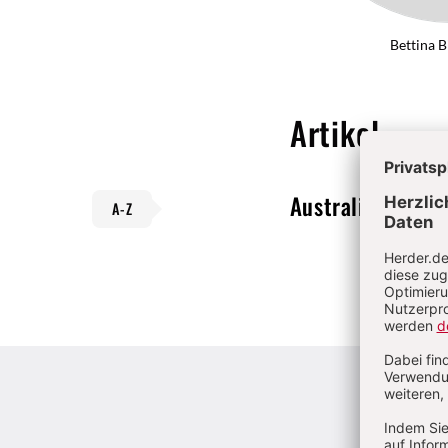
Bettina 
Artikel
Australien und 
A-Z