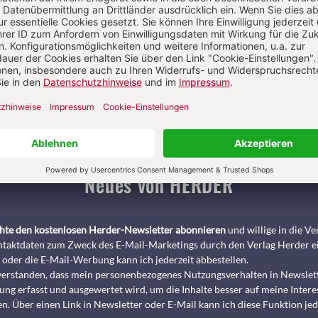
Pädagogik & Kinderbuch
kindergarten heute Fachmagazin, Leitungshe
Biblische Notizen
Diakonia
Römische Quartalschrift
ANTIKE 
nservice
+49 761 2717200
kundenservice@herder.de
Abo online kü
Neues von HERDER
chte den kostenlosen Herder-Newsletter abonnieren
und willige in die 
taktdaten zum Zweck des E-Mail-Marketings durch den Verlag Herder e
 oder die E-Mail-Werbung kann ich jederzeit abbestellen.
nverstanden, dass mein personenbezogenes Nutzungsverhalten in Newslet
ng erfasst und ausgewertet wird, um die Inhalte besser auf meine Intere
n. Über einen Link in Newsletter oder E-Mail kann ich diese Funktion jed