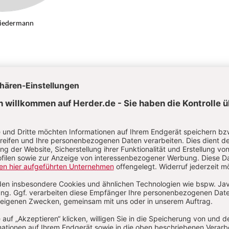
Biedermann
Ozeanien
Von Bettina Biedermann, Heribert Dieter
Kategorien:
Artikel
Autoren
Abkürzungen
Über das Lexikon