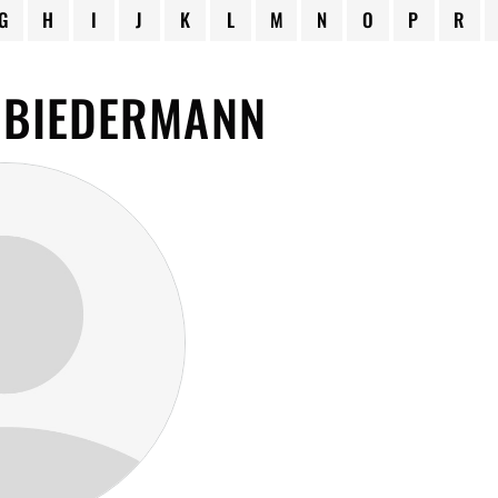
G
H
I
J
K
L
M
N
O
P
R
 BIEDERMANN