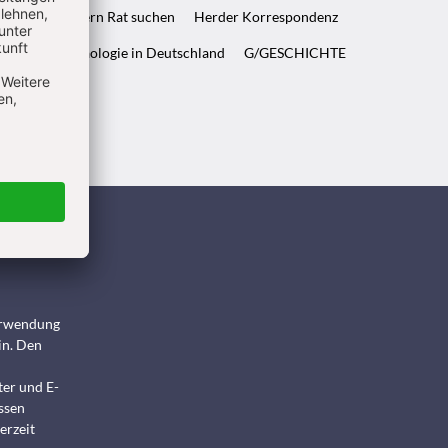
ft & Wenn Eltern Rat suchen
Herder Korrespondenz
WELT & Archäologie in Deutschland
G/GESCHICHTE
ndigen
Verwendung
in. Den
ter und E-
ssen
erzeit