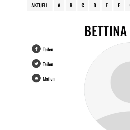
AKTUELL
A
B
C
D
E
F
BETTINA
Teilen
Teilen
Mailen