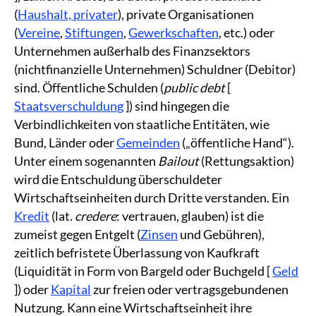
(
Haushalt, privater
), private Organisationen
(
Vereine
,
Stiftungen
,
Gewerkschaften
, etc.) oder
Unternehmen außerhalb des Finanzsektors
(nichtfinanzielle Unternehmen) Schuldner (Debitor)
sind. Öffentliche Schulden (
public debt
[
Staatsverschuldung
]) sind hingegen die
Verbindlichkeiten von staatliche Entitäten, wie
Bund, Länder oder
Gemeinden
(„öffentliche Hand“).
Unter einem sogenannten
Bailout
(Rettungsaktion)
wird die Entschuldung überschuldeter
Wirtschaftseinheiten durch Dritte verstanden. Ein
Kredit
(lat.
credere
: vertrauen, glauben) ist die
zumeist gegen Entgelt (
Zinsen
und Gebühren),
zeitlich befristete Überlassung von Kaufkraft
(Liquidität in Form von Bargeld oder Buchgeld [
Geld
]) oder
Kapital
zur freien oder vertragsgebundenen
Nutzung. Kann eine Wirtschaftseinheit ihre