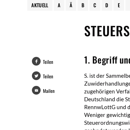
AKTUELL
A
Ä
B
C
D
E
STEUER
1. Begriff u
Teilen
S. ist der Sammelbe
Teilen
Zuwiderhandlungen
Mailen
zugehörigen Verfah
Deutschland die St
RennwLottG und di
Weniger gewichtigt
Steuerordnungswidr