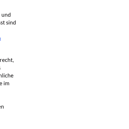
- und
sst sind
n
recht,
s
hliche
e im
en