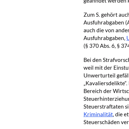
geahndet werden 
Zum S. gehört auch
Ausfuhrabgaben (A
auch die von ande
Ausfuhrabgaben,
(§ 370 Abs. 6, § 37
Bei den Strafvorsch
weil mit der Einst
Unwerturteil gefäll
„Kavaliersdelikte“
Bereich der Wirtsc
Steuerhinterziehu
Steuerstraftaten 
Kriminalität
, die 
Steuerschäden ver