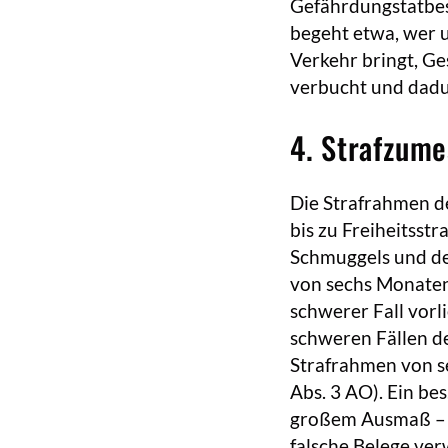
Gefährdungstatbes
begeht etwa, wer u
Verkehr bringt, Ge
verbucht und dadu
4. Strafzum
Die Strafrahmen d
bis zu Freiheitsst
Schmuggels und de
von sechs Monaten 
schwerer Fall vorli
schweren Fällen de
Strafrahmen von se
Abs. 3 AO). Ein bes.
großem Ausmaß – d.
falsche Belege ve