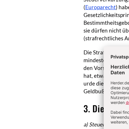
(
Europarecht
) hab
Gesetzlichkeitspri
Bestimmtheitsgebo
sie dürfen nicht 
(strafrechtliches A
Die Straftatbeständ
mindestens bedingt
den Vorsatz aussc
hat, etwa weil er 
urde die Steuerver
Geldbuße verhängt
3. Die Straf
a) Steuerhinterzie