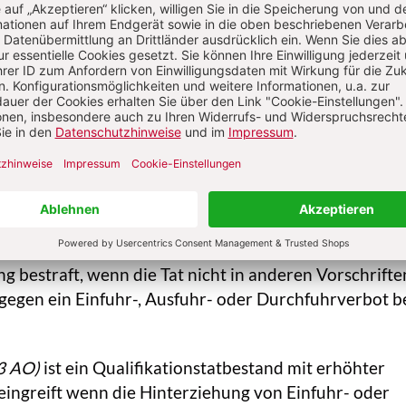
de ergänzen und vervollständigen den Rechtsgüters
urch § 370 AO geschützte Rechtsgut ist nach der
s BGH das öffentliche Interesse am rechtzeitigen un
kommen der einzelnen Steuern. Eine Steuerhinterzie
mand vorsätzlich den Finanzbehörden über steuerlich
hen unrichtige oder unvollständige Angaben macht o
rig unterlässt und dadurch Steuern verkürzt oder ni
euervorteile (etwa eine Stundung) erlangt.
2 AO)
begeht, wer Gegenstände entgegen einem Verb
 oder durchführt. Der Bannbruch wird wie eine
g bestraft, wenn die Tat nicht in anderen Vorschrifte
egen ein Einfuhr-, Ausfuhr- oder Durchfuhrverbot be
3 AO)
ist ein Qualifikationstatbestand mit erhöhter
eingreift wenn die Hinterziehung von Einfuhr- oder