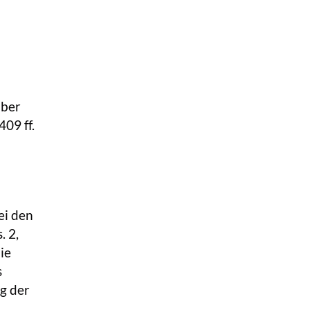
über
09 ff.
ei den
. 2,
ie
s
g der