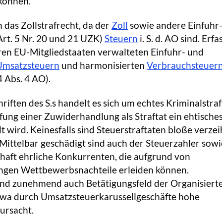
können.
 das Zollstrafrecht, da der
Zoll
sowie andere Einfuhr
rt. 5 Nr. 20 und 21 UZK)
Steuern
i. S. d. AO sind. Erfa
ren EU-Mitgliedstaaten verwalteten Einfuhr- und
Umsatzsteuern
und harmonisierten
Verbrauchsteuer
4 Abs. 4 AO).
riften des S.s handelt es sich um echtes Kriminalstraf
ufung einer Zuwiderhandlung als Straftat ein ehtische
t wird. Keinesfalls sind Steuerstraftaten bloße verzei
. Mittelbar geschädigt sind auch der Steuerzahler sowi
haft ehrliche Konkurrenten, die aufgrund von
ngen Wettbewerbsnachteile erleiden können.
sind zunehmend auch Betätigungsfeld der Organisiert
etwa durch Umsatzsteuerkarussellgeschäfte hohe
ursacht.