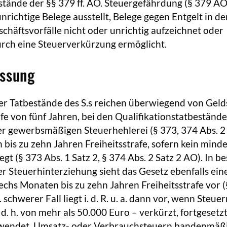
tände der §§ 379 ff. AO. Steuergefährdung (§ 379 AO
nrichtige Belege ausstellt, Belege gegen Entgelt in de
schäftsvorfälle nicht oder unrichtig aufzeichnet oder
rch eine Steuerverkürzung ermöglicht.
essung
er Tatbestände des S.s reichen überwiegend von Geld
rafe von fünf Jahren, bei den Qualifikationstatbeständ
r gewerbsmäßigen Steuerhehlerei (§ 373, 374 Abs. 2
bis zu zehn Jahren Freiheitsstrafe, sofern kein mind
egt (§ 373 Abs. 1 Satz 2, § 374 Abs. 2 Satz 2 AO). In be
r Steuerhinterziehung sieht das Gesetz ebenfalls ein
chs Monaten bis zu zehn Jahren Freiheitsstrafe vor 
 schwerer Fall liegt i. d. R. u. a. dann vor, wenn Steuer
 h. von mehr als 50.000 Euro – verkürzt, fortgesetz
rwendet, Umsatz- oder Verbrauchsteuern bandenmäß