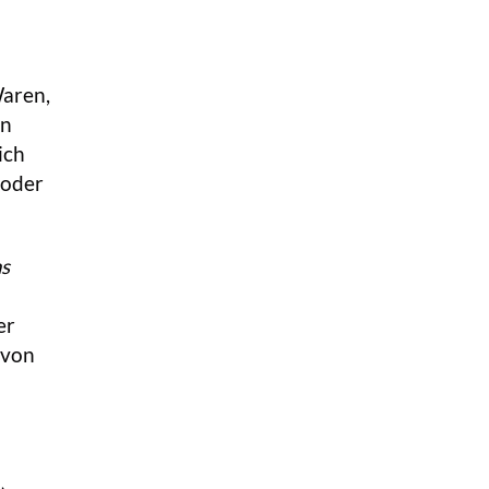
Waren,
en
ich
 oder
s
er
 von