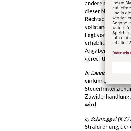
anderen Tatbestän
dieser Norm. Das d
Rechtsprechung de
vollständigen Auf
liegt vor, wenn je
erhebliche Tatsac
Angaben pflichtwid
gerechtfertigte St
b) Bannbruch
(§ 37
einführt, ausführt
Steuerhinterziehun
Zuwiderhandlung g
wird.
c) Schmuggel
(§ 37
Strafdrohung, der 