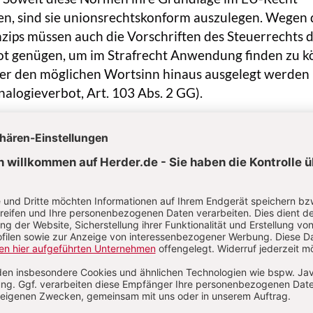
en, sind sie unionsrechtskonform auszulegen. Wegen 
nzips müssen auch die Vorschriften des Steuerrechts
t genügen, um im Strafrecht Anwendung finden zu k
über den möglichen Wortsinn hinaus ausgelegt werden
nalogieverbot, Art. 103 Abs. 2 GG).
e des S.s erfordern auf der subjektiven Tatseite jewei
en Vorsatz. Daran fehlt es, wenn sich der Täter in ei
hließenden Irrtum über Tatumstände (§ 16 StGB) bef
sich über das Bestehen eines Steueranspruchs geirrt ha
kürzung lediglich leichtfertig begangen, kann nur ein
 werden (§ 378 AO).
tatbestände des Steuerstrafrechts
hung
(§ 370 AO)
ist der zentrale Straftatbestand des S.s