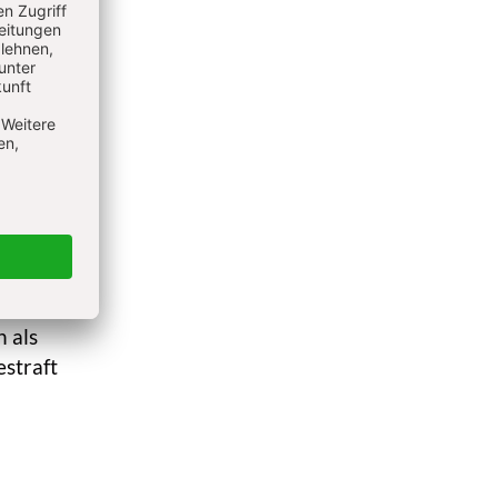
chutz
d
hung
der
cht
ot
n als
straft