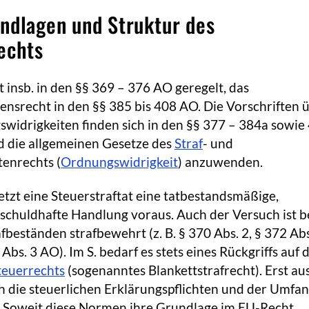
ndlagen und Struktur des
echts
st insb. in den §§ 369 – 376 AO geregelt, das
ensrecht in den §§ 385 bis 408 AO. Die Vorschriften 
widrigkeiten finden sich in den §§ 377 – 384a sowie 4
d die allgemeinen Gesetze des
Straf
- und
enrechts (
Ordnungswidrigkeit
) anzuwenden.
setzt eine Steuerstraftat eine tatbestandsmäßige,
schuldhafte Handlung voraus. Auch der Versuch ist b
fbeständen strafbewehrt (z. B. § 370 Abs. 2, § 372 Abs
 Abs. 3 AO). Im S. bedarf es stets eines Rückgriffs auf d
teuerrechts
(sogenanntes Blankettstrafrecht). Erst au
h die steuerlichen Erklärungspflichten und der Umfan
 Soweit diese Normen ihre Grundlage im EU-Recht