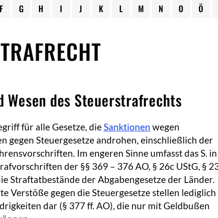
F
G
H
I
J
K
L
M
N
O
Ö
STRAFRECHT
nd Wesen des Steuerstrafrechts
griff für alle Gesetze, die
Sanktionen
wegen
 gegen Steuergesetze androhen, einschließlich der
rensvorschriften. Im engeren Sinne umfasst das S. in
rafvorschriften der §§ 369 – 376 AO, § 26c UStG, § 2
e Straftatbestände der Abgabengesetze der Länder.
e Verstöße gegen die Steuergesetze stellen lediglich
igkeiten dar (§ 377 ff. AO), die nur mit Geldbußen