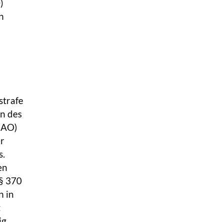
)
n
strafe
en des
 AO)
er
s.
en
(§ 370
n in
t
ig