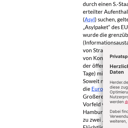
durch einen S.-Staa
erteilter Aufenthal
(
Asyl
) suchen, gel
„Asylpaket“ des E
wurde die grenzüb
(Informationsaust
von Straftätern – 
von Kontrollen an
der öffentlichen 
Tage) mit jeweilig
Soweit nicht sofor
die
Europäische K
Großereignissen w
Vorfeld von G8- b
Hamburg). Bei auß
zu zwei Jahren mö
Flüchtlingszustro