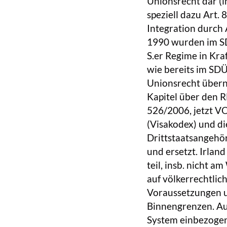
Unionsrecht dar (i
speziell dazu Art. 
Integration durch
1990 wurden im S
S.er Regime in Kr
wie bereits im SDÜ
Unionsrecht übern
Kapitel über den 
526/2006, jetzt V
(Visakodex) und di
Drittstaatsangehö
und ersetzt. Irlan
teil, insb. nicht a
auf völkerrechtlic
Voraussetzungen u.
Binnengrenzen. Au
System einbezogen