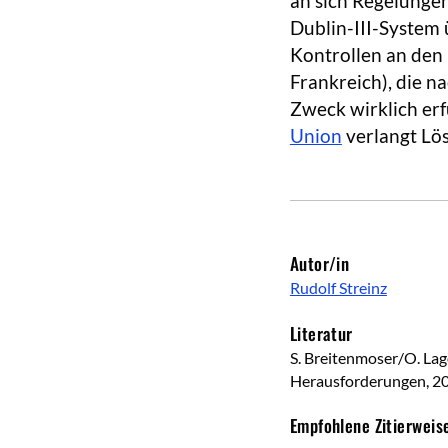
an sich Regelungen
Dublin-III-System 
Kontrollen an den
Frankreich), die n
Zweck wirklich erf
Union
verlangt Lö
Autor/in
Rudolf Streinz
Literatur
S. Breitenmoser/O. Lag
Herausforderungen, 2
Empfohlene Zitierweis