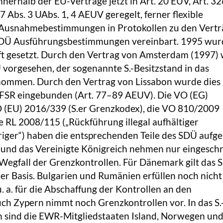
nnerhalb der EU-Verträge jetzt in Art. 20 EUV, Art. 3
87 Abs. 3 UAbs. 1, 4 AEUV geregelt, ferner flexible
 Ausnahmebestimmungen in Protokollen zu den Vertr
DÜ Ausführungsbestimmungen vereinbart. 1995 wur
aft gesetzt. Durch den Vertrag von Amsterdam (1997)
 vorgesehen, der sogenannte S.-Besitzstand in das
ommen. Durch den Vertrag von Lissabon wurde dies 
RFSR eingebunden (Art. 77–89 AEUV). Die VO (EG)
O (EU) 2016/339 (S.er Grenzkodex), die VO 810/2009
e RL 2008/115 („Rückführung illegal aufhältiger
riger“) haben die entsprechenden Teile des SDÜ aufg
d und das Vereinigte Königreich nehmen nur eingesch
m Wegfall der Grenzkontrollen. Für Dänemark gilt das S
her Basis. Bulgarien und Rumänien erfüllen noch nicht
 a. für die Abschaffung der Kontrollen an den
ch Zypern nimmt noch Grenzkontrollen vor. In das S.
 sind die EWR-Mitgliedstaaten Island, Norwegen un