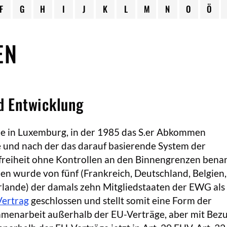
F
G
H
I
J
K
L
M
N
O
Ö
EN
nd Entwicklung
nde in Luxemburg, in der 1985 das S.er Abkommen
 und nach der das darauf basierende System der
reiheit ohne Kontrollen an den Binnengrenzen bena
n wurde von fünf (Frankreich, Deutschland, Belgien,
lande) der damals zehn Mitgliedstaaten der EWG als
Vertrag
geschlossen und stellt somit eine Form der
menarbeit außerhalb der EU-Verträge, aber mit Bez