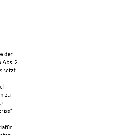
e der
6 Abs. 2
es setzt
ich
in zu
t)
rise“
 dafür