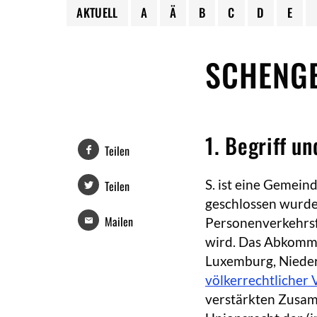
AKTUELL
A
Ä
B
C
D
E
SCHENG
1. Begriff u
Teilen
S. ist eine Gemei
Teilen
geschlossen wurde
Mailen
Personenverkehrsf
wird. Das Abkomme
Luxemburg, Nieder
völkerrechtlicher 
verstärkten Zusam