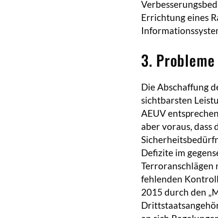
Verbesserungsbedar
Errichtung eines R
Informationssyste
3. Probleme
Die Abschaffung d
sichtbarsten Leistu
AEUV entsprechen
aber voraus, dass
Sicherheitsbedürfn
Defizite im gegens
Terroranschlägen n
fehlenden Kontrolle
2015 durch den „M
Drittstaatsangehöri