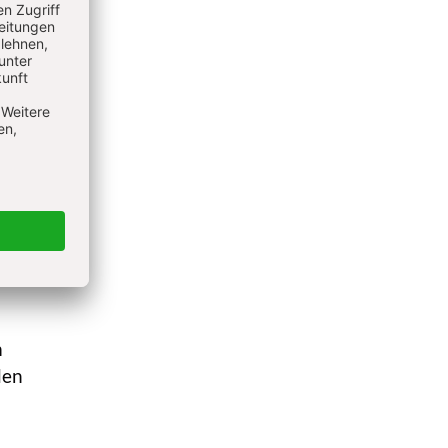
der
ein,
gen
 (zur
) und
nen,
nd zur
m
den