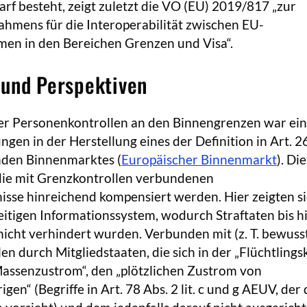
f besteht, zeigt zuletzt die VO (EU) 2019/817 „zur
ahmens für die Interoperabilität zwischen EU-
men in den Bereichen Grenzen und Visa“.
 und Perspektiven
er Personenkontrollen an den Binnengrenzen war ein
ngen in der Herstellung eines der Definition in Art. 2
den Binnenmarktes (
Europäischer Binnenmarkt
). Di
 die mit Grenzkontrollen verbundenen
isse hinreichend kompensiert werden. Hier zeigten s
eitigen Informationssystem, wodurch Straftaten bis h
icht verhindert wurden. Verbunden mit (z. T. bewuss
n durch Mitgliedstaaten, die sich in der „Flüchtlingsk
assenzustrom“, den „plötzlichen Zustrom von
gen“ (Begriffe in Art. 78 Abs. 2 lit. c und g AEUV, der