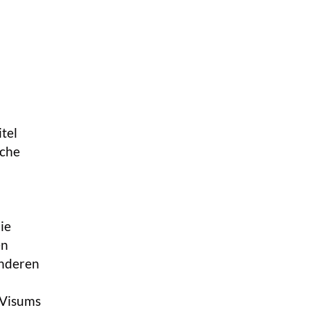
tel
iche
ie
en
anderen
-Visums