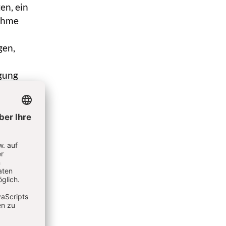
en, ein
nahme
gen,
gung
ung
hungen
30
ssig.
n und
m
au,
n bis
15