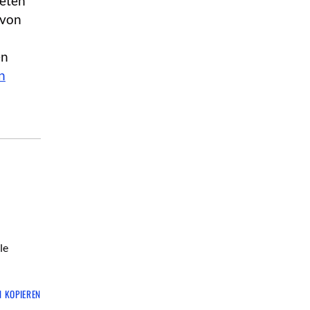
teten
 von
en
n
le
N KOPIEREN