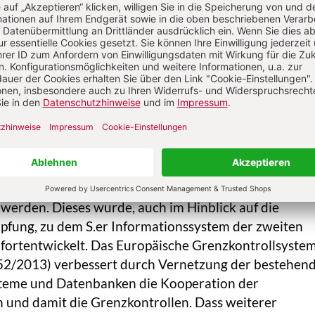
 Um das mit der Abschaffung der Kontrollen an den
undene Sicherheitsdefizit auszugleichen, ist neben 
r polizeilichen Zusammenarbeit eine entsprechende
.-Außengrenzen erforderlich. Diese muss zuverlässig s
rzicht auf Eigenkontrollen verbundenen gegenseiti
rechen. Dies erfordert eine hinreichende Ausstattung
ßengrenzen im Zusammenwirken mit FRONTEX:
RFSR
 gegenseitige Informationen. Dem soll das S.er
m (SIS) dienen, in welchem Informationen nach Perso
lich gefahndet wird, automatisiert grenzüberschreite
 werden. Dieses wurde, auch im Hinblick auf die
fung, zu dem S.er Informationssystem der zweiten
) fortentwickelt. Das Europäische Grenzkontrollsyste
/2013) verbessert durch Vernetzung der bestehen
eme und Datenbanken die Kooperation der
 und damit die Grenzkontrollen. Dass weiterer