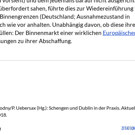
 vorsieht) und dem jedenfalls darauf nicht ausgerich
überfordert sahen, führte dies zur Wiedereinführung
 Binnengrenzen (Deutschland; Ausnahmezustand in
ach wie vor anhalten. Unabhängig davon, ob diese ihr
üllen: Der Binnenmarkt einer wirklichen
Europäische
sungen zu ihrer Abschaffung.
odny/P. Uebersax (Hg.): Schengen und Dublin in der Praxis. Aktuel
018.
e
ZITATIO