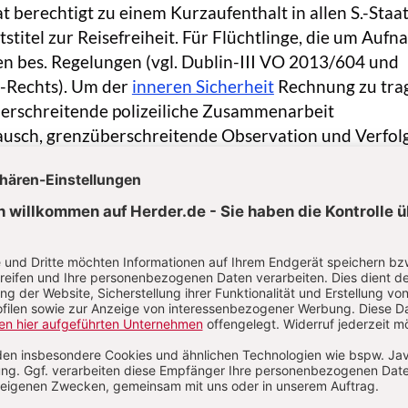
t berechtigt zu einem Kurzaufenthalt in allen S.-Staat
tstitel zur Reisefreiheit. Für Flüchtlinge, die um Auf
ten bes. Regelungen (vgl. Dublin-III VO 2013/604 und
U-Rechts). Um der
inneren Sicherheit
Rechnung zu tra
erschreitende polizeiliche Zusammenarbeit
ausch, grenzüberschreitende Observation und Verfol
sogenannte Nacheile) intensiviert. Die Wiedereinführ
 den Binnengrenzen ist bei schwerwiegenden Bedro
Ordnung oder der inneren Sicherheit vorübergehend (
en Verlängerungen bis zu maximal sechs Monaten zulä
tiges Handeln geboten ist, sind die anderen S.-Staate
ommission
zuvor zu informieren. Dies erfolgte bei
ie Fußball-Europa- oder Weltmeisterschaften oder i
zw. G7- oder G20- Gipfeln (Genua, Heiligendamm, Elm
ergewöhnlichen Umständen sind Grenzkontrollen vo
glich. Davon wurde von Deutschland wegen des
ms und von Frankreich wegen der Terroranschläge 20