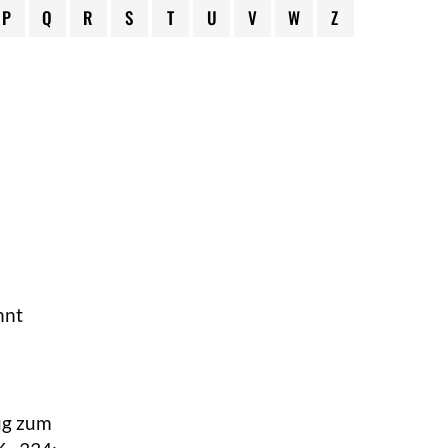
P
Q
R
S
T
U
V
W
Z
nnt
ug zum