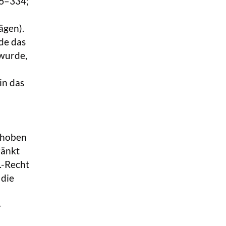
26–334;
ägen).
de das
 wurde,
in das
ehoben
ränkt
.-Recht
 die
-
d