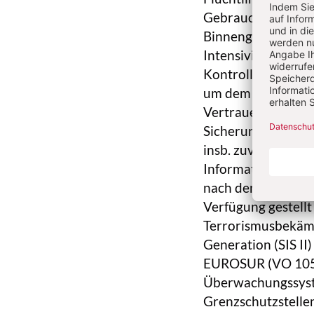
Gebrauch gemacht.
Binnengrenzen verb
Intensivierung de
Kontrolle an den S
um dem mit dem Ve
Vertrauen zu entsp
Sicherung der Au
insb. zuverlässige
Informationssyste
nach denen polizei
Verfügung gestellt
Terrorismusbekämp
Generation (SIS II
EUROSUR (VO 1052
Überwachungssyst
Grenzschutzstellen