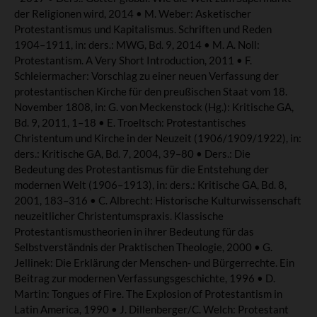
der Religionen wird, 2014 • M. Weber: Asketischer
Protestantismus und Kapitalismus. Schriften und Reden
1904–1911, in: ders.: MWG, Bd. 9, 2014 • M. A. Noll:
Protestantism. A Very Short Introduction, 2011 • F.
Schleiermacher: Vorschlag zu einer neuen Verfassung der
protestantischen Kirche für den preußischen Staat vom 18.
November 1808, in: G. von Meckenstock (Hg.): Kritische GA,
Bd. 9, 2011, 1–18 • E. Troeltsch: Protestantisches
Christentum und Kirche in der Neuzeit (1906/1909/1922), in:
ders.: Kritische GA, Bd. 7, 2004, 39–80 • Ders.: Die
Bedeutung des Protestantismus für die Entstehung der
modernen Welt (1906–1913), in: ders.: Kritische GA, Bd. 8,
2001, 183–316 • C. Albrecht: Historische Kulturwissenschaft
neuzeitlicher Christentumspraxis. Klassische
Protestantismustheorien in ihrer Bedeutung für das
Selbstverständnis der Praktischen Theologie, 2000 • G.
Jellinek: Die Erklärung der Menschen- und Bürgerrechte. Ein
Beitrag zur modernen Verfassungsgeschichte, 1996 • D.
Martin: Tongues of Fire. The Explosion of Protestantism in
Latin America, 1990 • J. Dillenberger/C. Welch: Protestant