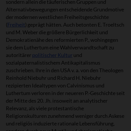
sondern allein die täuferischen Gruppen und
Alternativbewegungen entscheidende Grundmotive
der modernen westlichen Freiheitsgeschichte
(
Freiheit
) geprägt hätten. Auch betonten E. Troeltsch
und M. Weber die größere Bürgerlichkeit und
Demokratienähe des reformierten P., wohingegen
sie dem Luthertum eine Wahlverwandtschaft zu
autoritärer
politischer Kultur
und
sozialpaternalistischem Antikapitalismus
zuschrieben. Ihre in den USA v. a. von den Theologen
Reinhold Niebuhr und Richard H. Niebuhr
rezipierten Idealtypen von Calvinismus und
Luthertum verloren in der neueren P.-Geschichte seit
der Mitte des 20. Jh. insoweit an analytischer
Relevanz, als viele protestantische
Religionskulturen zunehmend weniger durch Askese
und religiös induzierte rationale Lebensführung,