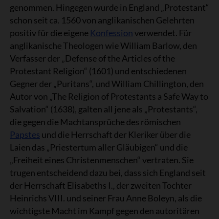
genommen. Hingegen wurde in England „Protestant“
schon seit ca. 1560 von anglikanischen Gelehrten
positiv für die eigene
Konfession
verwendet. Für
anglikanische Theologen wie William Barlow, den
Verfasser der „Defense of the Articles of the
Protestant Religion“ (1601) und entschiedenen
Gegner der „Puritans“, und William Chillington, den
Autor von „The Religion of Protestants a Safe Way to
Salvation“ (1638), galten all jene als „Protestants“,
die gegen die Machtansprüche des römischen
Papstes
und die Herrschaft der Kleriker über die
Laien das „Priestertum aller Gläubigen“ und die
„Freiheit eines Christenmenschen“ vertraten. Sie
trugen entscheidend dazu bei, dass sich England seit
der Herrschaft Elisabeths I., der zweiten Tochter
Heinrichs VIII. und seiner Frau Anne Boleyn, als die
wichtigste Macht im Kampf gegen den autoritären