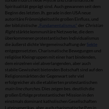
sondern durch neue Mystik und charismatische
Spiritualität geprägt sind. Auch gewannen seit dem
Beginn des letzten Jh. gerade in den USA neue
autoritäre Frömmigkeitsstile großen Einfluss, und
der biblizistische
„Fundamentalismus“
der
Christian
Right
stärkte kommunitäre Netzwerke, die dem
überkommenen protestantischen Individualismus
die äußerst dichte Vergemeinschaftung der
Sekte
entgegensetzten. Charismatische Bewegungen und
religiöse Kleingruppen mit einer hart bindenden,
dem einzelnen viel abverlangenden, aber auch
stabile Gewissheit bietenden Botschaft sind auf den
Religionsmärkten der Gegenwart sehr viel
erfolgreicher als die etablierten protestantischen
main line churches
. Dies zeigen bes. deutlich die
großen Erfolge protestantischer Mission in den
einstmals dominant katholischen Gesellschaften
Lateinamerikas, aber auch charismatische P.en in