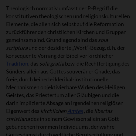
Theologisch normativ umfasst der P.-Begriff die
konstitutiven theologischen und religionskulturellen
Elemente, die allen sich selbst auf die Reformation
zurückführenden christlichen Kirchen und Gruppen
gemeinsam sind. Grundlegend sind das
sola
scriptura
und der dezidierte „Wort“-Bezug, d. h. der
konsequente Vorrang der Bibel vor kirchlicher
Tradition
, das
sola gratia
bzw. die Rechtfertigung des
Sünders allein aus Gottes souveräner Gnade, das
freie, durch keinerlei klerikal-institutionelle
Mechanismen objektivierbare Wirken des Heiligen
Geistes, das Priestertum aller Gläubigen und die
darin implizierte Absage an irgendeinen religiösen
Eigenwert des
kirchlichen
Amtes
, die
libertas
christiana
des in seinem Gewissen allein an Gott
gebundenen frommen Individuums, der wahre
Gottesdienst durch weltliche Berufserfüllung und