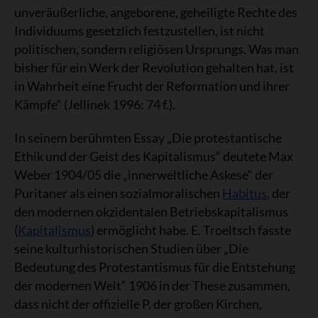
unveräußerliche, angeborene, geheiligte Rechte des
Individuums gesetzlich festzustellen, ist nicht
politischen, sondern religiösen Ursprungs. Was man
bisher für ein Werk der Revolution gehalten hat, ist
in Wahrheit eine Frucht der Reformation und ihrer
Kämpfe“ (Jellinek 1996: 74 f.).
In seinem berühmten Essay „Die protestantische
Ethik und der Geist des Kapitalismus“ deutete Max
Weber 1904/05 die „innerweltliche Askese“ der
Puritaner als einen sozialmoralischen
Habitus
, der
den modernen okzidentalen Betriebskapitalismus
(
Kapitalismus
) ermöglicht habe. E. Troeltsch fasste
seine kulturhistorischen Studien über „Die
Bedeutung des Protestantismus für die Entstehung
der modernen Welt“ 1906 in der These zusammen,
dass nicht der offizielle P. der großen Kirchen,