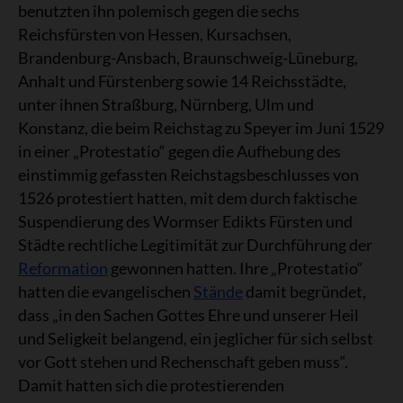
benutzten ihn polemisch gegen die sechs
Reichsfürsten von Hessen, Kursachsen,
Brandenburg-Ansbach, Braunschweig-Lüneburg,
Anhalt und Fürstenberg sowie 14 Reichsstädte,
unter ihnen Straßburg, Nürnberg, Ulm und
Konstanz, die beim Reichstag zu Speyer im Juni 1529
in einer „Protestatio“ gegen die Aufhebung des
einstimmig gefassten Reichstagsbeschlusses von
1526 protestiert hatten, mit dem durch faktische
Suspendierung des Wormser Edikts Fürsten und
Städte rechtliche Legitimität zur Durchführung der
Reformation
gewonnen hatten. Ihre „Protestatio“
hatten die evangelischen
Stände
damit begründet,
dass „in den Sachen Gottes Ehre und unserer Heil
und Seligkeit belangend, ein jeglicher für sich selbst
vor Gott stehen und Rechenschaft geben muss“.
Damit hatten sich die protestierenden