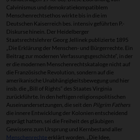
Calvinismus und demokratiekompatiblem
Menschenrechtsethos wirkte bis in die im
Deutschen Kaiserreich bes. intensiv geführten P.-
Diskurse hinein. Der Heidelberger
Staatsrechtslehrer Georg Jellinek publizierte 1895
„Die Erklärung der Menschen- und Bürgerrechte. Ein
Beitrag zur modernen Verfassungsgeschichte“, in der
er die modernen Menschenrechtskataloge nicht auf
die Französische Revolution, sondern auf die
amerikanische Unabhängigkeitsbewegung und hier
insb. die „Bill of Rights“ des Staates Virginia
zurückführte. In den heftigen religionspolitischen
Auseinandersetzungen, die seit den
Pilgrim Fathers
die innere Entwicklung der Kolonien entscheidend
geprägt hatten, sei die Freiheit des gläubigen
Gewissens zum Ursprung und Kernbestand aller
Menschenrechte
erklärt worden. „Die Idee,