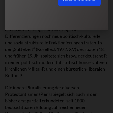
Institutionalität der Kirche auszeichnen. In den
Prozessen der Durchsetzung der modernen
bürgerlichen Gesellschaft wurde diese
protestantische Vielfalt noch gesteigert, indem
neben alte theologische und religiöse
Differenzierungen noch neue politisch-kulturelle
und sozialstrukturelle Fraktionierungen traten. In
der „Sattelzeit“ (Koselleck 1972: XV) des späten 18.
und frühen 19. Jh. spaltete sich bspw. der deutsche P.
in einen politisch modernitätskritisch konservativen
kirchlichen Milieu-P. und einen bürgerlich-liberalen
Kultur-P.
Die innere Pluralisierung der diversen
Protestantismen (P.en) spiegelt sich auch in der
bisher erst partiell erkundeten, seit 1800
beobachtbaren Bildung zahlreicher neuer