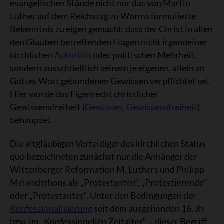
evangelischen Stände nicht nur das von Martin
Luther auf dem Reichstag zu Worms formulierte
Bekenntnis zu eigen gemacht, dass der Christ in allen
den Glauben betreffenden Fragen nicht irgendeiner
kirchlichen
Autorität
oder politischen Mehrheit,
sondern ausschließlich seinem je eigenen, allein an
Gottes Wort gebundenen Gewissen verpflichtet sei.
Hier wurde das Eigenrecht christlicher
Gewissensfreiheit (
Gewissen, Gewissensfreiheit
)
behauptet.
Die altgläubigen Verteidiger des kirchlichen Status
quo bezeichneten zunächst nur die Anhänger der
Wittenberger Reformation M. Luthers und Philipp
Melanchthons als „Protestanten“, „Protestierende“
oder „Protestantes“. Unter den Bedingungen der
Konfessionalisierung
seit dem ausgehenden 16. Jh.
bzw. im „Konfessionellen Zeitalter“ – dieser Begriff