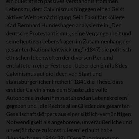
ein quietistisch passives Verständnis frommen
Lebens zu, dem Calvinismus hingegen einen Geist
aktiver Weltbemächtigung. Sein Fakultätskollege
Karl Bernhard Hundeshagen analysierte in „Der
deutsche Protestantismus, seine Vergangenheit und
seine heutigen Lebensfragen im Zusammenhang der
gesamten Nationalentwicklung“ (1847) die politisch-
ethischen Ideenwelten der diversen P.en und
entfaltete in einer Festrede „Ueber den Einfluß des
Calvinismus auf die Ideen von Staat und
staatsbürgerlicher Freiheit“ 1841 die These, dass
erst der Calvinismus dem Staate „die volle
Autonomie in den ihm zustehenden Lebenskreisen“
gegeben und „die Rechte aller Glieder des gesamten
Gesellschaftskörpers aus einer sittlich-vernünftigen
Notwendigkeit als angeborene, unveräußerliche und
unverjährbare zu konstruieren“ erlaubt habe
(Hundeshagen 1946: 38). Diese Zuordnung von