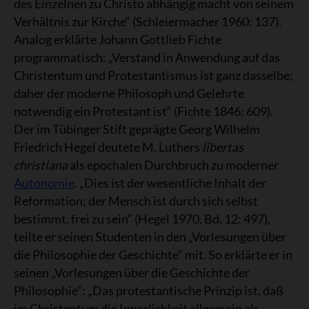
des Einzelnen zu Christo abhängig macht von seinem
Verhältnis zur Kirche“ (Schleiermacher 1960: 137).
Analog erklärte Johann Gottlieb Fichte
programmatisch: „Verstand in Anwendung auf das
Christentum und Protestantismus ist ganz dasselbe;
daher der moderne Philosoph und Gelehrte
notwendig ein Protestant ist“ (Fichte 1846: 609).
Der im Tübinger Stift geprägte Georg Wilhelm
Friedrich Hegel deutete M. Luthers
libertas
christiana
als epochalen Durchbruch zu moderner
Autonomie
. „Dies ist der wesentliche Inhalt der
Reformation; der Mensch ist durch sich selbst
bestimmt, frei zu sein“ (Hegel 1970, Bd. 12: 497),
teilte er seinen Studenten in den „Vorlesungen über
die Philosophie der Geschichte“ mit. So erklärte er in
seinen „Vorlesungen über die Geschichte der
Philosophie“: „Das protestantische Prinzip ist, daß
im Christentum die Innerlichkeit allgemein als