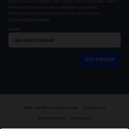
Interessen auszurichten. Über einen Link in Newsletter oder E-
Mail kann ich diese Funktion jederzeit ausschalten.
Weiterführende Informationen finden Sie in unseren
Datenschutzhinweisen
.
E-MAIL
JETZT ANMELDEN
AGB und Widerrufsbelehrung
Datenschutz
Barrierefreiheit
Impressum