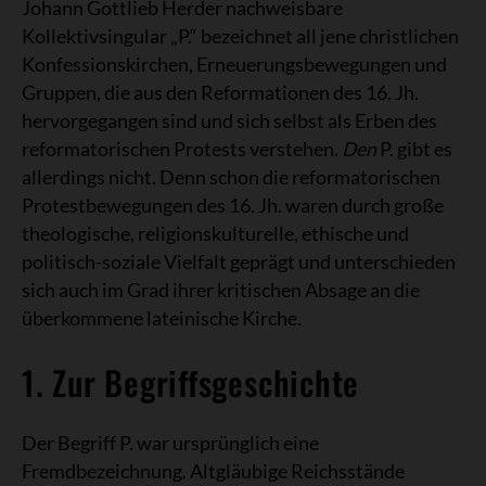
Johann Gottlieb Herder nachweisbare
Kollektivsingular „P.“ bezeichnet all jene christlichen
Konfessionskirchen, Erneuerungsbewegungen und
Gruppen, die aus den Reformationen des 16. Jh.
hervorgegangen sind und sich selbst als Erben des
reformatorischen Protests verstehen.
Den
P. gibt es
allerdings nicht. Denn schon die reformatorischen
Protestbewegungen des 16. Jh. waren durch große
theologische, religionskulturelle, ethische und
politisch-soziale Vielfalt geprägt und unterschieden
sich auch im Grad ihrer kritischen Absage an die
überkommene lateinische Kirche.
1. Zur Begriffsgeschichte
Der Begriff P. war ursprünglich eine
Fremdbezeichnung. Altgläubige Reichsstände