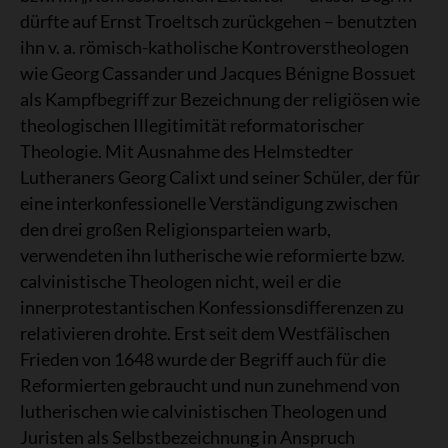
dürfte auf Ernst Troeltsch zurückgehen – benutzten
ihn v. a. römisch-katholische Kontroverstheologen
wie Georg Cassander und Jacques Bénigne Bossuet
als Kampfbegriff zur Bezeichnung der religiösen wie
theologischen Illegitimität reformatorischer
Theologie. Mit Ausnahme des Helmstedter
Lutheraners Georg Calixt und seiner Schüler, der für
eine interkonfessionelle Verständigung zwischen
den drei großen Religionsparteien warb,
verwendeten ihn lutherische wie reformierte bzw.
calvinistische Theologen nicht, weil er die
innerprotestantischen Konfessionsdifferenzen zu
relativieren drohte. Erst seit dem Westfälischen
Frieden von 1648 wurde der Begriff auch für die
Reformierten gebraucht und nun zunehmend von
lutherischen wie calvinistischen Theologen und
Juristen als Selbstbezeichnung in Anspruch