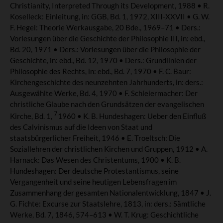
Christianity, Interpreted Through its Development, 1988 • R.
Koselleck: Einleitung, in: GGB, Bd. 1, 1972, XIII-XXVII • G. W.
F. Hegel: Theorie Werkausgabe, 20 Bde., 1969–71 • Ders.:
Vorlesungen über die Geschichte der Philosophie III, in: ebd.,
Bd. 20, 1971 • Ders.: Vorlesungen über die Philosophie der
Geschichte, in: ebd., Bd. 12, 1970 • Ders.: Grundlinien der
Philosophie des Rechts, in: ebd., Bd. 7, 1970 • F. C. Baur:
Kirchengeschichte des neunzehnten Jahrhunderts, in: ders.:
Ausgewählte Werke, Bd. 4, 1970 • F. Schleiermacher: Der
christliche Glaube nach den Grundsätzen der evangelischen
7
Kirche, Bd. 1,
1960 • K. B. Hundeshagen: Ueber den Einfluß
des Calvinismus auf die Ideen von Staat und
staatsbürgerlicher Freiheit, 1946 • E. Troeltsch: Die
Soziallehren der christlichen Kirchen und Gruppen, 1912 • A.
Harnack: Das Wesen des Christentums, 1900 • K. B.
Hundeshagen: Der deutsche Protestantismus, seine
Vergangenheit und seine heutigen Lebensfragen im
Zusammenhang der gesamten Nationalentwicklung, 1847 • J.
G. Fichte: Excurse zur Staatslehre, 1813, in: ders.: Sämtliche
Werke, Bd. 7, 1846, 574–613 • W. T. Krug: Geschichtliche