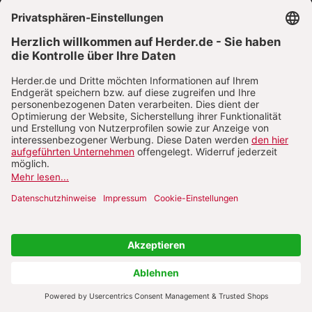
VERTRAG WIDERRUFEN
ABO ONLINE KÜNDIGEN
NACH OBEN