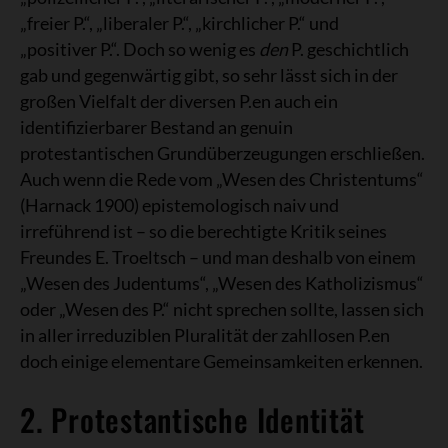
„freier P.“, „liberaler P.“, „kirchlicher P.“ und
„positiver P.“. Doch so wenig es
den
P. geschichtlich
gab und gegenwärtig gibt, so sehr lässt sich in der
großen Vielfalt der diversen P.en auch ein
identifizierbarer Bestand an genuin
protestantischen Grundüberzeugungen erschließen.
Auch wenn die Rede vom „Wesen des Christentums“
(Harnack 1900) epistemologisch naiv und
irreführend ist – so die berechtigte Kritik seines
Freundes E. Troeltsch – und man deshalb von einem
„Wesen des Judentums“, „Wesen des Katholizismus“
oder „Wesen des P.“ nicht sprechen sollte, lassen sich
in aller irreduziblen Pluralität der zahllosen P.en
doch einige elementare Gemeinsamkeiten erkennen.
2. Protestantische Identität