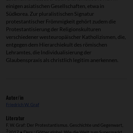
einigen asiatischen Gesellschaften, etwa in
Südkorea. Zur pluralistischen Signatur
protestantischer Frömmigkeit gehört zudem die
Protestantisierung der Religionskulturen
verschiedener westeuropäischer Katholizismen, die,
entgegen dem Hierarchiekult des römischen
Lehramtes, die Individualisierung der
Glaubenspraxis als christlich legitim anerkennen.
Autor/in
Friedrich W. Graf
Literatur
F. W. Graf: Der Protestantismus. Geschichte und Gegenwart,
3
2017 • Ders.: Götter global. Wie die Welt zum Supermarkt