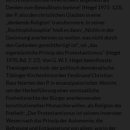
Denken zum Bewußtsein komme“ (Hegel 1971: 123),
der P. also den christlichen Glauben in eine
„denkende Religion“ transformiere. In seiner
„Rechtsphilosophie“ hieß es dann: „Nichts in der
Gesinnung anerkennen zu wollen, was nicht durch
den Gedanken gerechtfertigt ist“, sei „das
eigentümliche Princip des Protestantismus“ (Hegel
1970, Bd. 7: 27). Von G. W. F. Hegel beeinflusste
Theologen wie insb. der politisch demokratische
Tübinger Kirchenhistoriker Ferdinand Christian
Baur feierten den P. in emanzipatorischer Absicht,
um der Herbeiführung einer vorstaatliche
Freiheitsrechte der Bürger anerkennenden
konstitutionellen Monarchie willen, als Religion der
Freiheit: „Der Protestantismus ist seinem innersten
Wesen nach das Princip der Autonomie, die
Befreiung und Entäusserung von allem, worin der