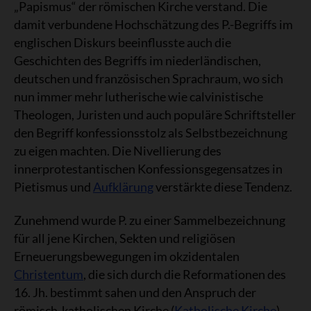
„Papismus“ der römischen Kirche verstand. Die
damit verbundene Hochschätzung des P.-Begriffs im
englischen Diskurs beeinflusste auch die
Geschichten des Begriffs im niederländischen,
deutschen und französischen Sprachraum, wo sich
nun immer mehr lutherische wie calvinistische
Theologen, Juristen und auch populäre Schriftsteller
den Begriff konfessionsstolz als Selbstbezeichnung
zu eigen machten. Die Nivellierung des
innerprotestantischen Konfessionsgegensatzes in
Pietismus und
Aufklärung
verstärkte diese Tendenz.
Zunehmend wurde P. zu einer Sammelbezeichnung
für all jene Kirchen, Sekten und religiösen
Erneuerungsbewegungen im okzidentalen
Christentum
, die sich durch die Reformationen des
16. Jh. bestimmt sahen und den Anspruch der
römisch-katholischen Kirche (
Katholische Kirche
)