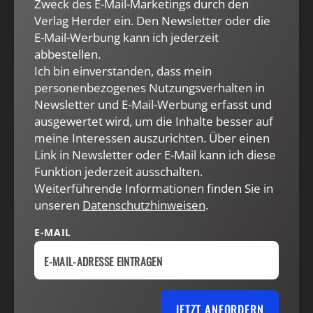
Zweck des E-Mail-Marketings durch den
kamen die durch teils freiwilligen, teils obrigkeitlich
Verlag Herder ein. Den Newsletter oder die
verordneten Zusammenschluss von lutherischen
E-Mail-Werbung kann ich jederzeit
und reformierten Gemeinden gebildeten
Kirchen der
abbestellen.
Union
sowie die dank vielfältiger
Ich bin einverstanden, dass mein
Missionsaktivitäten entstandenen
Jungen Kirchen
personenbezogenes Nutzungsverhalten in
außerhalb Europas, insb. in Afrika und Teilen Asiens,
Newsletter und E-Mail-Werbung erfasst und
ausgewertet wird, um die Inhalte besser auf
hinzu. Auch die um 1900 in den USA entstandenen
meine Interessen auszurichten. Über einen
Pfingstkirchen sehen sich selbst als Erben der
Link in Newsletter oder E-Mail kann ich diese
Reformation. „P.“ repräsentiert insoweit einen
Funktion jederzeit ausschalten.
religionsklassifikatorischen Idealtypus, der ein hoch
Weiterführende Informationen finden Sie in
differenziertes Spektrum christlicher
Lebenswelten
unseren
Datenschutzhinweisen
.
und Konfessionskulturen umfasst, die sich kritisch
immer durch mehr oder minder entschiedene
E-MAIL
Abgrenzung von der römisch-katholischen Kirche
und den orthodoxen Christentümern des Ostens
(
Ostkirchen
) sowie konstruktiv durch Vorrang des
gottunmittelbaren Frommen vor der
JETZT ANFORDERN