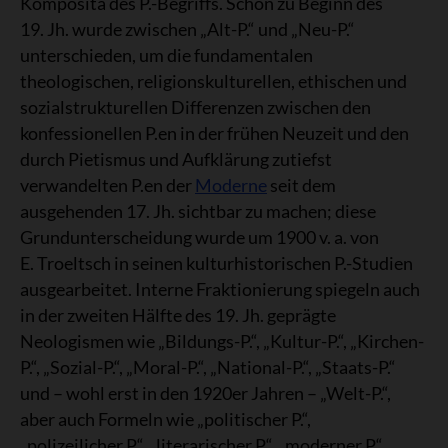
Komposita des P.-Begriffs. Schon zu Beginn des
19. Jh. wurde zwischen „Alt-P.“ und „Neu-P.“
unterschieden, um die fundamentalen
theologischen, religionskulturellen, ethischen und
sozialstrukturellen Differenzen zwischen den
konfessionellen P.en in der frühen Neuzeit und den
durch Pietismus und Aufklärung zutiefst
verwandelten P.en der
Moderne
seit dem
ausgehenden 17. Jh. sichtbar zu machen; diese
Grundunterscheidung wurde um 1900 v. a. von
E. Troeltsch in seinen kulturhistorischen P.-Studien
ausgearbeitet. Interne Fraktionierung spiegeln auch
in der zweiten Hälfte des 19. Jh. geprägte
Neologismen wie „Bildungs-P.“, „Kultur-P.“, „Kirchen-
P.“, „Sozial-P.“, „Moral-P.“, „National-P.“, „Staats-P.“
und – wohl erst in den 1920er Jahren – „Welt-P.“,
aber auch Formeln wie „politischer P.“,
„polizeilicher P.“, „literarischer P.“, „moderner P.“,