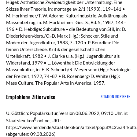
Hügel: Ästhetische Zweideutigkeit der Unterhaltung. Eine
Skizze ihrer Theorie, in: montage av 2/1 (1993), 119–141 •
M. Horkheimer/T. W. Adorno: Kulturindustrie. Aufklärung als
Massenbetrug, in: M. Horkheimer: Ges. S., Bd. 5, 1987, 144–
196 • D. Hebdige: Subculture – die Bedeutung von Stil, in: D.
Diederichsen/ders./O.-D. Marx (Hg.): Schocker. Stile und
Moden der Jugendkultur, 1983, 7–120 • P. Bourdieu: Die
feinen Unterschiede. Kritik der gesellschaftlichen
Urteilskraft, 1982 • J. Clarke u. a. (Hg.): Jugendkultur als
Widerstand, 1979 • L. Löwenthal: Die Entwicklung der
Massenkultur, in: E. K. Scheuch/R. Meyersohn (Hg.): Soziologie
der Freizeit, 1972, 74–87 • B. Rosenberg/D. White (Hg.):
Mass Culture. The Popular Arts in America, 1957.
Empfohlene Zitierweise
ZITATION KOPIEREN
U. Göttlich: Populärkultur, Version 08.06.2022, 09:10 Uhr, in:
8
Staatslexikon
online, URL:
https://www.herder.de/staatslexikon/artikel/popul%c3%a4rkultu
(abgerufen: 09.08.2026)