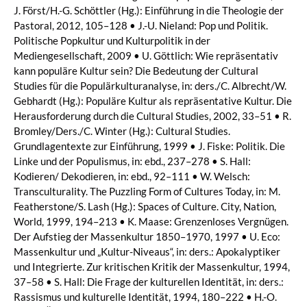
J. Först/H.-G. Schöttler (Hg.): Einführung in die Theologie der
Pastoral, 2012, 105–128 • J.-U. Nieland: Pop und Politik.
Politische Popkultur und Kulturpolitik in der
Mediengesellschaft, 2009 • U. Göttlich: Wie repräsentativ
kann populäre Kultur sein? Die Bedeutung der Cultural
Studies für die Populärkulturanalyse, in: ders./C. Albrecht/W.
Gebhardt (Hg.): Populäre Kultur als repräsentative Kultur. Die
Herausforderung durch die Cultural Studies, 2002, 33–51 • R.
Bromley/Ders./C. Winter (Hg.): Cultural Studies.
Grundlagentexte zur Einführung, 1999 • J. Fiske: Politik. Die
Linke und der Populismus, in: ebd., 237–278 • S. Hall:
Kodieren/ Dekodieren, in: ebd., 92–111 • W. Welsch:
Transculturality. The Puzzling Form of Cultures Today, in: M.
Featherstone/S. Lash (Hg.): Spaces of Culture. City, Nation,
World, 1999, 194–213 • K. Maase: Grenzenloses Vergnügen.
Der Aufstieg der Massenkultur 1850–1970, 1997 • U. Eco:
Massenkultur und „Kultur-Niveaus“, in: ders.: Apokalyptiker
und Integrierte. Zur kritischen Kritik der Massenkultur, 1994,
37–58 • S. Hall: Die Frage der kulturellen Identität, in: ders.:
Rassismus und kulturelle Identität, 1994, 180–222 • H.-O.