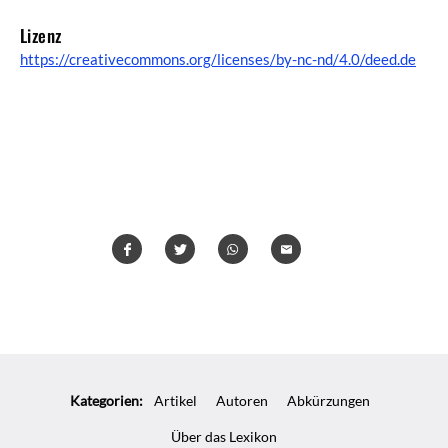
Lizenz
https://creativecommons.org/licenses/by-nc-nd/4.0/deed.de
Teilen
Teilen
Whatsapp
Mailen
Überschrift
Artikel-
Kategorien:
Artikel
Autoren
Abkürzungen
Infos
Über das Lexikon