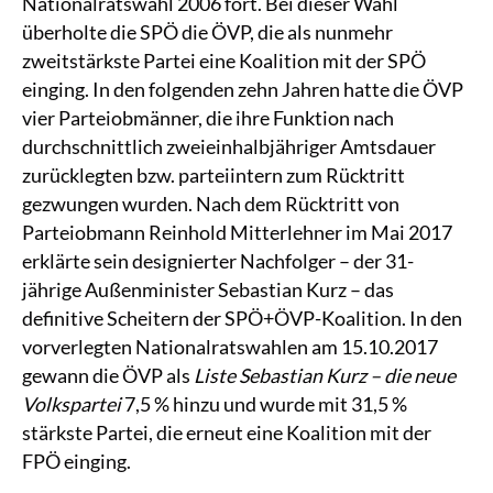
Nationalratswahl 2006 fort. Bei dieser Wahl
überholte die SPÖ die ÖVP, die als nunmehr
zweitstärkste Partei eine Koalition mit der SPÖ
einging. In den folgenden zehn Jahren hatte die ÖVP
vier Parteiobmänner, die ihre Funktion nach
durchschnittlich zweieinhalbjähriger Amtsdauer
zurücklegten bzw. parteiintern zum Rücktritt
gezwungen wurden. Nach dem Rücktritt von
Parteiobmann Reinhold Mitterlehner im Mai 2017
erklärte sein designierter Nachfolger – der 31-
jährige Außenminister Sebastian Kurz – das
definitive Scheitern der SPÖ+ÖVP-Koalition. In den
vorverlegten Nationalratswahlen am 15.10.2017
gewann die ÖVP als
Liste Sebastian Kurz – die neue
Volkspartei
7,5 % hinzu und wurde mit 31,5 %
stärkste Partei, die erneut eine Koalition mit der
FPÖ einging.