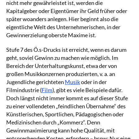
nicht mehr gewährleistet ist, werden die
Kapitalgeber oder Eigentümer ihr Geld früher oder
später woanders anlegen. Hier beginnt also die
eigentliche Welt des Unternehmerischen, in der
Gewinnerzielung oberste Maxime ist.
Stufe 7 des Ö.s-Drucks ist erreicht, wenn es darum
geht, soviel Gewinn zu machen wie möglich. Im
Bereich der Unterhaltungskunst, etwa der von
großen Musikkonzernen produzierten, v. a. an
Jugendliche gerichteten
Musik
oder in der
Filmindustrie (
Film
), gibt es viele Beispiele dafür.
Doch längst nicht immer kommt es auf dieser Stufe
zu einer vollendeten „feindlichen Übernahme“ des
Künstlerischen, Sportlichen, Pädagogischen oder
Medizinischen durch „Kommerz“. Denn
Gewinnmaximierung kann hohe Qualität, mit
entsprechenden Kosten, erfordern – bspw: Nur eine