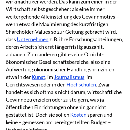
wirkmächtiger werden. Das kann zum einen in der
Wirtschaft selbst geschehen: als eine immer
weitergehende Alleinstellung des Gewinnmotivs –
wenn etwa die Maximierung des kurzfristigen
Shareholder-Values so zur Geltung gebracht wird,
dass
Unternehmen
z. B. ihre Forschungsabteilungen,
deren Arbeit sich erst längerfristig auszahlt,
abbauen. Zum anderen gibt es eine Ö. nicht-
ökonomischer Gesellschaftsbereiche, also eine
Aufwertung ökonomischer Handlungsprinzipien
etwa in der
Kunst
, im
Journalismus
, im
Gerichtswesen oder in den
Hochschulen
. Zwar
handelt es sich oftmals nicht darum, wirtschaftliche
Gewinne zu erzielen oder zu steigern, was ja
öffentlichen Einrichtungen ohnehin gar nicht
gestattet ist. Doch sie sollen
Kosten
sparen und
keine – gemessen am bereitgestellten Budget –
Verluste einfahren.