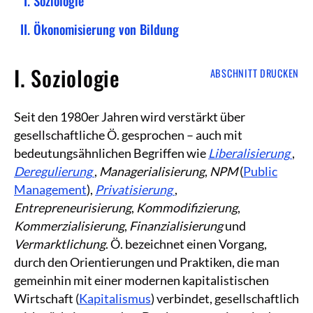
Soziologie
Ökonomisierung von Bildung
I. Soziologie
ABSCHNITT DRUCKEN
Seit den 1980er Jahren wird verstärkt über
gesellschaftliche Ö. gesprochen – auch mit
bedeutungsähnlichen Begriffen wie
Liberalisierung
,
Deregulierung
,
Managerialisierung
,
NPM
(
Public
Management
),
Privatisierung
,
Entrepreneurisierung
,
Kommodifizierung
,
Kommerzialisierung
,
Finanzialisierung
und
Vermarktlichung
. Ö. bezeichnet einen Vorgang,
durch den Orientierungen und Praktiken, die man
gemeinhin mit einer modernen kapitalistischen
Wirtschaft (
Kapitalismus
) verbindet, gesellschaftlich