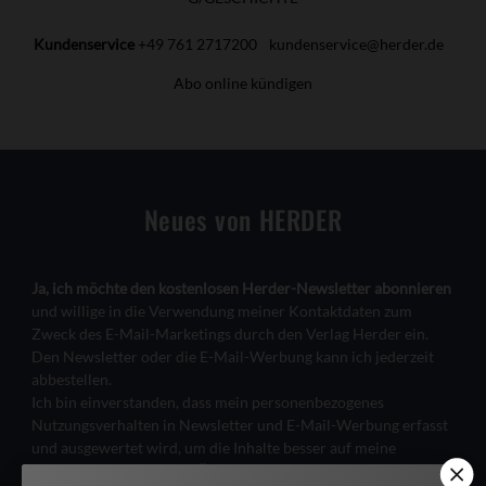
Kundenservice
+49 761 2717200
kundenservice@herder.de
Abo online kündigen
Neues von HERDER
Ja, ich möchte den kostenlosen Herder-Newsletter abonnieren
und willige in die Verwendung meiner Kontaktdaten zum
Zweck des E-Mail-Marketings durch den Verlag Herder ein.
Den Newsletter oder die E-Mail-Werbung kann ich jederzeit
abbestellen.
Ich bin einverstanden, dass mein personenbezogenes
Nutzungsverhalten in Newsletter und E-Mail-Werbung erfasst
und ausgewertet wird, um die Inhalte besser auf meine
Interessen auszurichten. Über einen Link in Newsletter oder E-