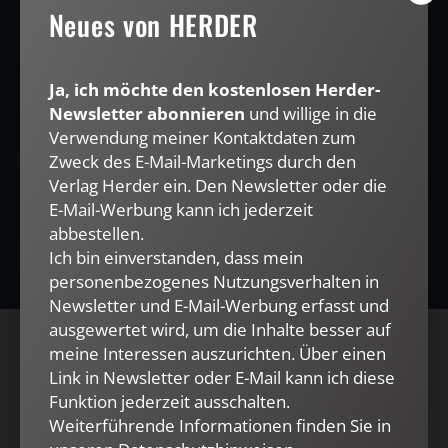
Mail kann ich diese Funktion jederzeit ausschalten.
Neues von HERDER
Weiterführende Informationen finden Sie in unseren
Datenschutzhinweisen
.
E-MAIL
Ja, ich möchte den kostenlosen Herder-
Newsletter abonnieren
und willige in die
Verwendung meiner Kontaktdaten zum
Zweck des E-Mail-Marketings durch den
Verlag Herder ein. Den Newsletter oder die
JETZT ANMELDEN
E-Mail-Werbung kann ich jederzeit
abbestellen.
Ich bin einverstanden, dass mein
personenbezogenes Nutzungsverhalten in
Newsletter und E-Mail-Werbung erfasst und
ausgewertet wird, um die Inhalte besser auf
meine Interessen auszurichten. Über einen
AGB und Widerrufsbelehrung
Datenschutz
Link in Newsletter oder E-Mail kann ich diese
Barrierefreiheit
Impressum
Funktion jederzeit ausschalten.
Weiterführende Informationen finden Sie in