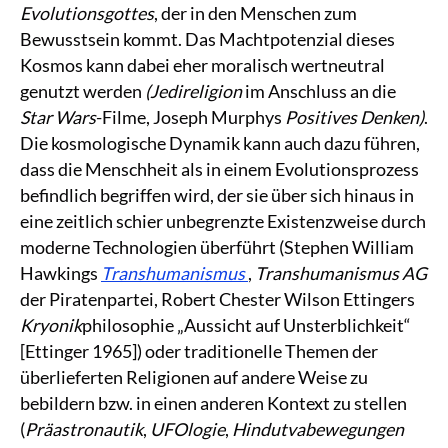
Evolutionsgottes
, der in den Menschen zum
Bewusstsein kommt. Das Machtpotenzial dieses
Kosmos kann dabei eher moralisch wertneutral
genutzt werden
(Jedireligion
im Anschluss an die
Star Wars
-Filme, Joseph Murphys
Positives Denken)
.
Die kosmologische Dynamik kann auch dazu führen,
dass die Menschheit als in einem Evolutionsprozess
befindlich begriffen wird, der sie über sich hinaus in
eine zeitlich schier unbegrenzte Existenzweise durch
moderne Technologien überführt (Stephen William
Hawkings
Transhumanismus
,
Transhumanismus AG
der Piratenpartei, Robert Chester Wilson Ettingers
Kryonik
philosophie „Aussicht auf Unsterblichkeit“
[Ettinger 1965]) oder traditionelle Themen der
überlieferten Religionen auf andere Weise zu
bebildern bzw. in einen anderen Kontext zu stellen
(
Präastronautik
,
UFOlogie
,
Hindutvabewegungen