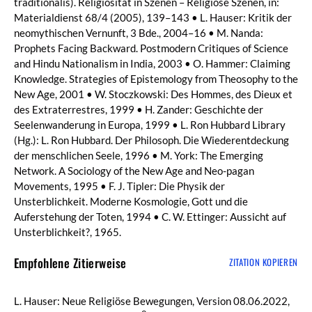
traditionalis). Religiosität in Szenen – Religiöse Szenen, in:
Materialdienst 68/4 (2005), 139–143 • L. Hauser: Kritik der
neomythischen Vernunft, 3 Bde., 2004–16 • M. Nanda:
Prophets Facing Backward. Postmodern Critiques of Science
and Hindu Nationalism in India, 2003 • O. Hammer: Claiming
Knowledge. Strategies of Epistemology from Theosophy to the
New Age, 2001 • W. Stoczkowski: Des Hommes, des Dieux et
des Extraterrestres, 1999 • H. Zander: Geschichte der
Seelenwanderung in Europa, 1999 • L. Ron Hubbard Library
(Hg.): L. Ron Hubbard. Der Philosoph. Die Wiederentdeckung
der menschlichen Seele, 1996 • M. York: The Emerging
Network. A Sociology of the New Age and Neo-pagan
Movements, 1995 • F. J. Tipler: Die Physik der
Unsterblichkeit. Moderne Kosmologie, Gott und die
Auferstehung der Toten, 1994 • C. W. Ettinger: Aussicht auf
Unsterblichkeit?, 1965.
Empfohlene Zitierweise
ZITATION KOPIEREN
L. Hauser: Neue Religiöse Bewegungen, Version 08.06.2022,