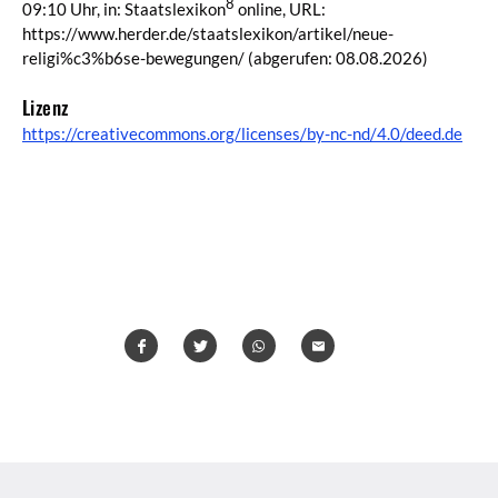
8
09:10 Uhr, in: Staatslexikon
online, URL:
https://www.herder.de/staatslexikon/artikel/neue-
religi%c3%b6se-bewegungen/
(abgerufen: 08.08.2026)
Lizenz
https://creativecommons.org/licenses/by-nc-nd/4.0/deed.de
Teilen
Teilen
Whatsapp
Mailen
Überschrift
Artikel-