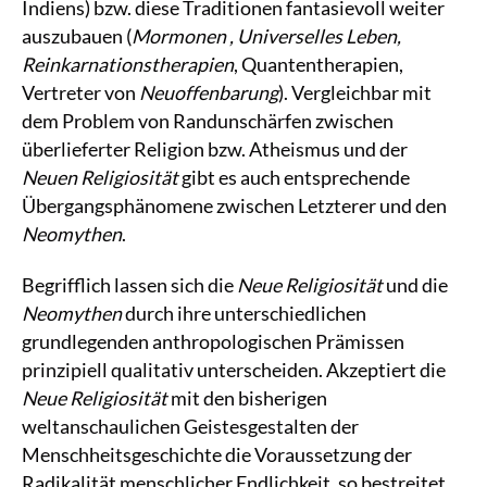
Indiens) bzw. diese Traditionen fantasievoll weiter
auszubauen (
Mormonen
, Universelles Leben,
Reinkarnationstherapien
, Quantentherapien,
Vertreter von
Neuoffenbarung
). Vergleichbar mit
dem Problem von Randunschärfen zwischen
überlieferter Religion bzw. Atheismus und der
Neuen Religiosität
gibt es auch entsprechende
Übergangsphänomene zwischen Letzterer und den
Neomythen
.
Begrifflich lassen sich die
Neue Religiosität
und die
Neomythen
durch ihre unterschiedlichen
grundlegenden anthropologischen Prämissen
prinzipiell qualitativ unterscheiden. Akzeptiert die
Neue Religiosität
mit den bisherigen
weltanschaulichen Geistesgestalten der
Menschheitsgeschichte die Voraussetzung der
Radikalität menschlicher Endlichkeit, so bestreitet