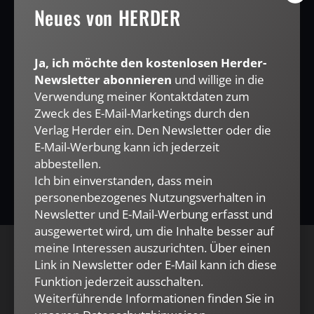
Neues von HERDER
Mail kann ich diese Funktion jederzeit ausschalten.
Weiterführende Informationen finden Sie in unseren
Datenschutzhinweisen
.
Ja, ich möchte den kostenlosen Herder-
E-MAIL
Newsletter abonnieren
und willige in die
Verwendung meiner Kontaktdaten zum
Zweck des E-Mail-Marketings durch den
Verlag Herder ein. Den Newsletter oder die
JETZT ANMELDEN
E-Mail-Werbung kann ich jederzeit
abbestellen.
Ich bin einverstanden, dass mein
personenbezogenes Nutzungsverhalten in
Newsletter und E-Mail-Werbung erfasst und
ausgewertet wird, um die Inhalte besser auf
meine Interessen auszurichten. Über einen
AGB und Widerrufsbelehrung
Datenschutz
Link in Newsletter oder E-Mail kann ich diese
Funktion jederzeit ausschalten.
Barrierefreiheit
Impressum
Weiterführende Informationen finden Sie in