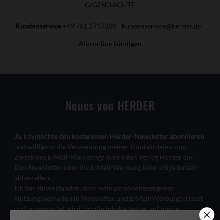
G/GESCHICHTE
Kundenservice
+49 761 2717200
kundenservice@herder.de
Abo online kündigen
Neues von HERDER
Ja, ich möchte den kostenlosen Herder-Newsletter abonnieren
und willige in die Verwendung meiner Kontaktdaten zum
Zweck des E-Mail-Marketings durch den Verlag Herder ein.
Den Newsletter oder die E-Mail-Werbung kann ich jederzeit
abbestellen.
Ich bin einverstanden, dass mein personenbezogenes
Nutzungsverhalten in Newsletter und E-Mail-Werbung erfasst
und ausgewertet wird, um die Inhalte besser auf meine
Interessen auszurichten. Über einen Link in Newsletter oder E-