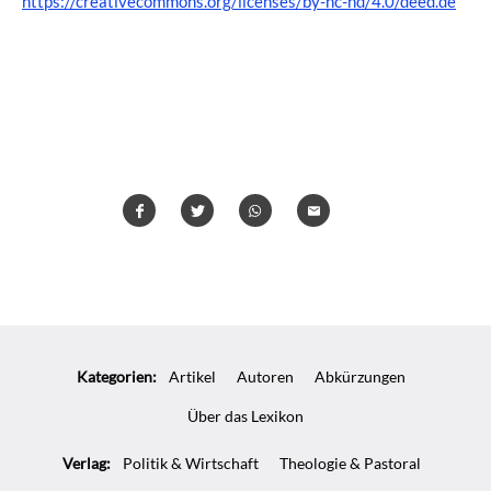
https://creativecommons.org/licenses/by-nc-nd/4.0/deed.de
Teilen
Teilen
Whatsapp
Mailen
Überschrift
Artikel-
Kategorien:
Artikel
Autoren
Abkürzungen
Infos
Über das Lexikon
Verlag:
Politik & Wirtschaft
Theologie & Pastoral