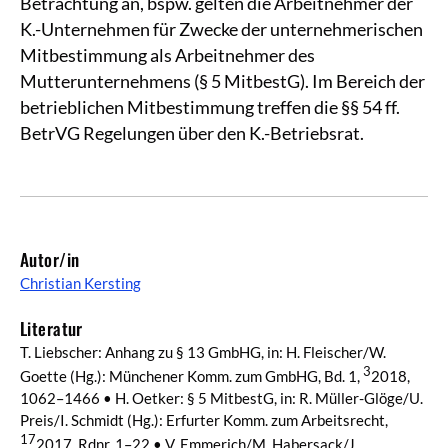
Betrachtung an, bspw. gelten die Arbeitnehmer der
K.-Unternehmen für Zwecke der unternehmerischen
Mitbestimmung als Arbeitnehmer des
Mutterunternehmens (§ 5 MitbestG). Im Bereich der
betrieblichen Mitbestimmung treffen die §§ 54 ff.
BetrVG Regelungen über den K.-Betriebsrat.
Autor/in
Christian Kersting
Literatur
T. Liebscher: Anhang zu § 13 GmbHG, in: H. Fleischer/W.
3
Goette (Hg.): Münchener Komm. zum GmbHG, Bd. 1,
2018,
1062–1466 • H. Oetker: § 5 MitbestG, in: R. Müller-Glöge/U.
Preis/I. Schmidt (Hg.): Erfurter Komm. zum Arbeitsrecht,
17
2017, Rdnr. 1–22 • V. Emmerich/M. Habersack/J.