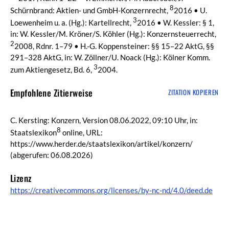
8
Schürnbrand: Aktien- und GmbH-Konzernrecht,
2016 • U.
3
Loewenheim u. a. (Hg.): Kartellrecht,
2016 • W. Kessler: § 1,
in: W. Kessler/M. Kröner/S. Köhler (Hg.): Konzernsteuerrecht,
2
2008, Rdnr. 1–79 • H.-G. Koppensteiner: §§ 15–22 AktG, §§
291–328 AktG, in: W. Zöllner/U. Noack (Hg.): Kölner Komm.
3
zum Aktiengesetz, Bd. 6,
2004.
Empfohlene Zitierweise
ZITATION KOPIEREN
C. Kersting: Konzern, Version 08.06.2022, 09:10 Uhr, in:
8
Staatslexikon
online, URL:
https://www.herder.de/staatslexikon/artikel/konzern/
(abgerufen: 06.08.2026)
Lizenz
https://creativecommons.org/licenses/by-nc-nd/4.0/deed.de