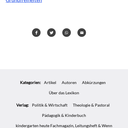
Teilen
Teilen
Whatsapp
Mailen
Überschrift
Artikel-
Kategorien:
Artikel
Autoren
Abkürzungen
Infos
Über das Lexikon
Verlag:
Politik & Wirtschaft
Theologie & Pastoral
Pädagogik & Kinderbuch
kindergarten heute Fachmagazin, Leitungsheft & Wenn