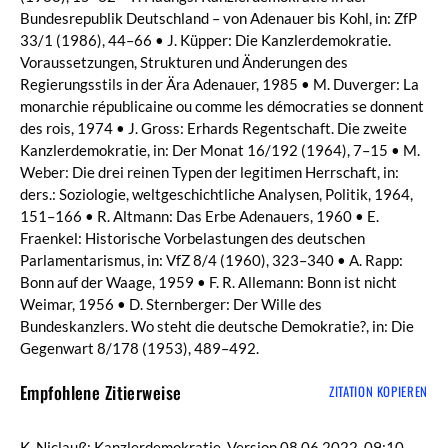
Bundesrepublik Deutschland – von Adenauer bis Kohl, in: ZfP
33/1 (1986), 44–66 • J. Küpper: Die Kanzlerdemokratie.
Voraussetzungen, Strukturen und Änderungen des
Regierungsstils in der Ära Adenauer, 1985 • M. Duverger: La
monarchie républicaine ou comme les démocraties se donnent
des rois, 1974 • J. Gross: Erhards Regentschaft. Die zweite
Kanzlerdemokratie, in: Der Monat 16/192 (1964), 7–15 • M.
Weber: Die drei reinen Typen der legitimen Herrschaft, in:
ders.: Soziologie, weltgeschichtliche Analysen, Politik, 1964,
151–166 • R. Altmann: Das Erbe Adenauers, 1960 • E.
Fraenkel: Historische Vorbelastungen des deutschen
Parlamentarismus, in: VfZ 8/4 (1960), 323–340 • A. Rapp:
Bonn auf der Waage, 1959 • F. R. Allemann: Bonn ist nicht
Weimar, 1956 • D. Sternberger: Der Wille des
Bundeskanzlers. Wo steht die deutsche Demokratie?, in: Die
Gegenwart 8/178 (1953), 489–492.
Empfohlene Zitierweise
ZITATION KOPIEREN
K. Niclauß: Kanzlerdemokratie, Version 08.06.2022, 09:10