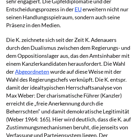
sehr engagiert. Die Gipfeldiplomatie und der
Entscheidungsprozess in der
EU
erweitern nicht nur
seinen Handlungsspielraum, sondern auch seine
Präsenz in den Medien.
Die K. zeichnete sich seit der Zeit K. Adenauers
durch den Dualismus zwischen dem Regierungs- und
dem Oppositionslager aus, das den Amtsinhaber mit
einem Kanzlerkandidaten herausfordert. Die Wahl
der
Abgeordneten
wurde auf diese Weise mit der
Wahl des Regierungschefs verknüpft. Die K. entspr.
damit der idealtypischen Herrschaftsanalyse von
Max Weber: Der charismatische Führer (Kanzler)
erreicht die „freie Anerkennung durch die
Beherrschten“ und damit demokratische Legitimität
(Weber 1964: 165). Hier wird deutlich, dass die K. auf
Zustimmungsmechanismen beruht, die jenseits von
Verfassung und Parteiensystem liegen. Der