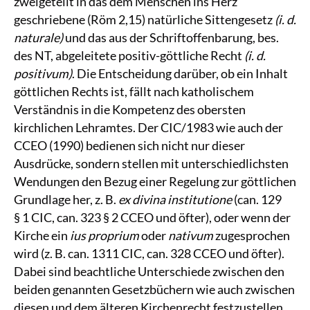
zweigeteilt in das dem Menschen ins Herz
geschriebene (Röm 2,15) natürliche Sittengesetz
(i. d.
naturale)
und das aus der Schriftoffenbarung, bes.
des NT, abgeleitete positiv-göttliche Recht
(i. d.
positivum)
. Die Entscheidung darüber, ob ein Inhalt
göttlichen Rechts ist, fällt nach katholischem
Verständnis in die Kompetenz des obersten
kirchlichen Lehramtes. Der CIC/1983 wie auch der
CCEO (1990) bedienen sich nicht nur dieser
Ausdrücke, sondern stellen mit unterschiedlichsten
Wendungen den Bezug einer Regelung zur göttlichen
Grundlage her, z. B.
ex divina institutione
(can. 129
§ 1 CIC, can. 323 § 2 CCEO und öfter), oder wenn der
Kirche ein
ius proprium
oder
nativum
zugesprochen
wird (z. B. can. 1311 CIC, can. 328 CCEO und öfter).
Dabei sind beachtliche Unterschiede zwischen den
beiden genannten Gesetzbüchern wie auch zwischen
diesen und dem älteren Kirchenrecht festzustellen.