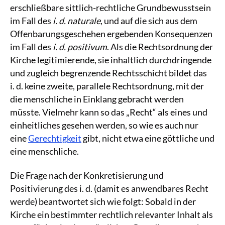
erschließbare sittlich-rechtliche Grundbewusstsein
im Fall des
i. d. naturale
, und auf die sich aus dem
Offenbarungsgeschehen ergebenden Konsequenzen
im Fall des
i. d. positivum
. Als die Rechtsordnung der
Kirche legitimierende, sie inhaltlich durchdringende
und zugleich begrenzende Rechtsschicht bildet das
i. d. keine zweite, parallele Rechtsordnung, mit der
die menschliche in Einklang gebracht werden
müsste. Vielmehr kann so das „Recht“ als eines und
einheitliches gesehen werden, so wie es auch nur
eine
Gerechtigkeit
gibt, nicht etwa eine göttliche und
eine menschliche.
Die Frage nach der Konkretisierung und
Positivierung des i. d. (damit es anwendbares Recht
werde) beantwortet sich wie folgt: Sobald in der
Kirche ein bestimmter rechtlich relevanter Inhalt als