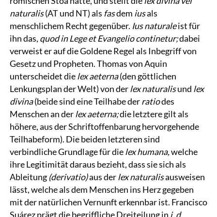
römischen Stoa hatte, und stellt die
lex divina vel
naturalis
(AT und NT) als
fas
dem
ius
als
menschlichem Recht gegenüber.
Ius naturale
ist für
ihn das,
quod in Lege et Evangelio continetur;
dabei
verweist er auf die Goldene Regel als Inbegriff von
Gesetz und Propheten. Thomas von Aquin
unterscheidet die
lex aeterna
(den göttlichen
Lenkungsplan der Welt) von der
lex naturalis
und
lex
divina
(beide sind eine Teilhabe der
ratio
des
Menschen an der
lex aeterna;
die letztere gilt als
höhere, aus der Schriftoffenbarung hervorgehende
Teilhabeform). Die beiden letzteren sind
verbindliche Grundlage für die
lex humana,
welche
ihre Legitimität daraus bezieht, dass sie sich als
Ableitung
(derivatio)
aus der
lex naturalis
ausweisen
lässt, welche als dem Menschen ins Herz gegeben
mit der natürlichen Vernunft erkennbar ist. Francisco
Suárez prägt die begriffliche Dreiteilung in
i. d.