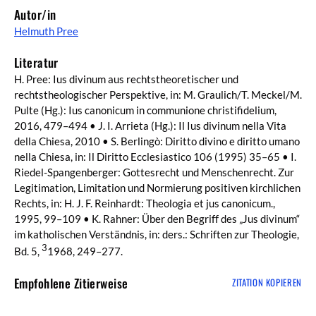
Autor/in
Helmuth Pree
Literatur
H. Pree: Ius divinum aus rechtstheoretischer und
rechtstheologischer Perspektive, in: M. Graulich/T. Meckel/M.
Pulte (Hg.): Ius canonicum in communione christifidelium,
2016, 479–494 • J. I. Arrieta (Hg.): Il Ius divinum nella Vita
della Chiesa, 2010 • S. Berlingò: Diritto divino e diritto umano
nella Chiesa, in: Il Diritto Ecclesiastico 106 (1995) 35–65 • I.
Riedel-Spangenberger: Gottesrecht und Menschenrecht. Zur
Legitimation, Limitation und Normierung positiven kirchlichen
Rechts, in: H. J. F. Reinhardt: Theologia et jus canonicum.,
1995, 99–109 • K. Rahner: Über den Begriff des „Jus divinum“
im katholischen Verständnis, in: ders.: Schriften zur Theologie,
3
Bd. 5,
1968, 249–277.
Empfohlene Zitierweise
ZITATION KOPIEREN