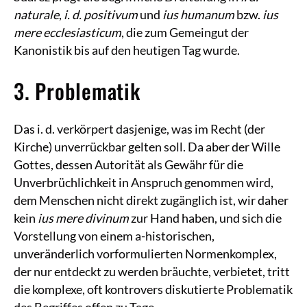
naturale
,
i. d. positivum
und
ius humanum
bzw.
ius
mere ecclesiasticum
, die zum Gemeingut der
Kanonistik bis auf den heutigen Tag wurde.
3. Problematik
Das i. d. verkörpert dasjenige, was im Recht (der
Kirche) unverrückbar gelten soll. Da aber der Wille
Gottes, dessen Autorität als Gewähr für die
Unverbrüchlichkeit in Anspruch genommen wird,
dem Menschen nicht direkt zugänglich ist, wir daher
kein
ius mere divinum
zur Hand haben, und sich die
Vorstellung von einem a-historischen,
unveränderlich vorformulierten Normenkomplex,
der nur entdeckt zu werden bräuchte, verbietet, tritt
die komplexe, oft kontrovers diskutierte Problematik
des Begriffes offen zu Tage.