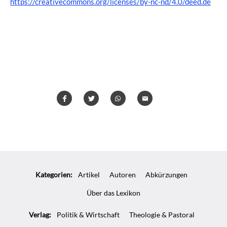
https://creativecommons.org/licenses/by-nc-nd/4.0/deed.de
Teilen
Teilen
Whatsapp
Mailen
Überschrift
Artikel-
Kategorien:
Artikel
Autoren
Abkürzungen
Infos
Über das Lexikon
Verlag:
Politik & Wirtschaft
Theologie & Pastoral