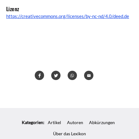
Lizenz
https://creativecommons.org/licenses/by-nc-nd/4.0/deed.de
Teilen
Teilen
Whatsapp
Mailen
Überschrift
Artikel-
Kategorien:
Artikel
Autoren
Abkürzungen
Infos
Über das Lexikon