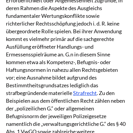
Erforderlichkeit oder Angemessenheit zugrunde, in
deren Rahmen die Aspekte des Ausgleichs
fundamentaler Wertungskonflikte sowie
richterlicher Rechtsschöpfung jedoch i. d. R. keine
übergeordnete Rolle spielen. Bei ihrer Anwendung
kommt es vielmehr primär auf die sachgerechte
Ausfüllung eröffneter Handlungs- und
Ermessensspielräume an. G.n in diesem Sinne
kommen etwa als Kompetenz-, Befugnis- oder
Haftungsnormen in nahezu allen Rechtsgebieten
vor; eine Ausnahme bildet aufgrund des
Bestimmtheitsgrundsatzes lediglich das
strafbegründende materielle
Strafrecht
. Zu den
Beispielen aus dem öffentlichen Recht zählen neben
der „polizeilichen G.“ oder allgemeinen
Befugnisnorm der jeweiligen Polizeigesetze
namentlich die „verwaltungsgerichtliche G.“ des § 40
Abs. 1 VwGO sowie zahlreiche weitere