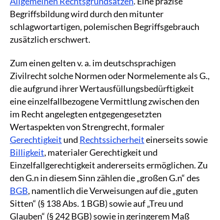
Allgemeinen Rechtsgrundsätzen
. Eine präzise
Begriffsbildung wird durch den mitunter
schlagwortartigen, polemischen Begriffsgebrauch
zusätzlich erschwert.
Zum einen gelten v. a. im deutschsprachigen
Zivilrecht solche Normen oder Normelemente als G.,
die aufgrund ihrer Wertausfüllungsbedürftigkeit
eine einzelfallbezogene Vermittlung zwischen den
im Recht angelegten entgegengesetzten
Wertaspekten von Strengrecht, formaler
Gerechtigkeit
und
Rechtssicherheit
einerseits sowie
Billigkeit
, materialer Gerechtigkeit und
Einzelfallgerechtigkeit andererseits ermöglichen. Zu
den G.n in diesem Sinn zählen die „großen G.n“ des
BGB
, namentlich die Verweisungen auf die „guten
Sitten“ (§ 138 Abs. 1 BGB) sowie auf „Treu und
Glauben“ (§ 242 BGB) sowie in geringerem Maß