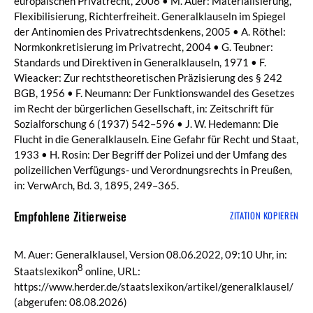
europäischen Privatrecht, 2006 • M. Auer: Materialisierung,
Flexibilisierung, Richterfreiheit. Generalklauseln im Spiegel
der Antinomien des Privatrechtsdenkens, 2005 • A. Röthel:
Normkonkretisierung im Privatrecht, 2004 • G. Teubner:
Standards und Direktiven in Generalklauseln, 1971 • F.
Wieacker: Zur rechtstheoretischen Präzisierung des § 242
BGB, 1956 • F. Neumann: Der Funktionswandel des Gesetzes
im Recht der bürgerlichen Gesellschaft, in: Zeitschrift für
Sozialforschung 6 (1937) 542–596 • J. W. Hedemann: Die
Flucht in die Generalklauseln. Eine Gefahr für Recht und Staat,
1933 • H. Rosin: Der Begriff der Polizei und der Umfang des
polizeilichen Verfügungs- und Verordnungsrechts in Preußen,
in: VerwArch, Bd. 3, 1895, 249–365.
Empfohlene Zitierweise
ZITATION KOPIEREN
M. Auer: Generalklausel, Version 08.06.2022, 09:10 Uhr, in:
8
Staatslexikon
online, URL:
https://www.herder.de/staatslexikon/artikel/generalklausel/
(abgerufen: 08.08.2026)