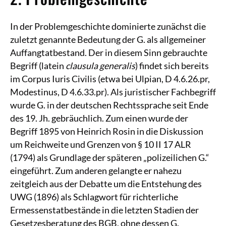
In der Problemgeschichte dominierte zunächst die
zuletzt genannte Bedeutung der G. als allgemeiner
Auffangtatbestand. Der in diesem Sinn gebrauchte
Begriff (latein
clausula generalis
) findet sich bereits
im Corpus Iuris Civilis (etwa bei Ulpian, D 4.6.26.pr,
Modestinus, D 4.6.33.pr). Als juristischer Fachbegriff
wurde G. in der deutschen Rechtssprache seit Ende
des 19. Jh. gebräuchlich. Zum einen wurde der
Begriff 1895 von Heinrich Rosin in die Diskussion
um Reichweite und Grenzen von § 10 II 17 ALR
(1794) als Grundlage der späteren „polizeilichen G.“
eingeführt. Zum anderen gelangte er nahezu
zeitgleich aus der Debatte um die Entstehung des
UWG (1896) als Schlagwort für richterliche
Ermessenstatbestände in die letzten Stadien der
Gesetzesberatung des BGB, ohne dessen G.