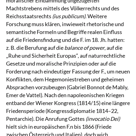
moralischer Eindämmung ungezügelten
Machtstrebens mittels des Völkerrechts und des
Reichsstaatsrechts
(ius publicum)
. Weitere
Forschung muss klären, inwieweit rhetorische und
semantische Formeln und Begriffe realen Einfluss
auf die Friedensfindung und die F. im 18. Jh. hatten:
z. B. die Berufung auf die
balance of power
, auf die
„Ruhe und Sicherheit Europas“, auf naturrechtliche
Gesetze und moralische Prinzipien oder auf die
Forderung nach eindeutiger Fassung der F., um neuen
Konflikten, dem Hegemoniestreben und geheimen
Absprachen vorzubeugen (Gabriel Bonnot de Mably,
Emer de Vattel). Nach den napoleonischen Kriegen
entband der Wiener Kongress (1814/15) eine längere
Friedensperiode (Kongressdiplomatie 1814–22,
Pentarchie). Die Anrufung Gottes
(invocatio Dei)
hielt sich in europäischen F.n bis 1866 (Friede
zwischen Österreich und Italien), doch wich