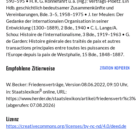
590–595 • H. K. G. Rönnefahrt u. a. (Hg.): Vertrags-Ploetz. Ein
Hdb. geschichtlich bedeutsamer Zusammenkünfte und
Vereinbarungen, Bde. 3–5, 1958–1975 • J. ter Meulen: Der
Gedanke der internationalen Organisation in seiner
Entwicklung (1300–1889), 2 Bde., 1940 • C. L. Lange/A.
Schou: Histoire de l’internationalisme, 3 Bde., 1919–1963 • G.
de Garden: Histoire générale des traités de paix et autres
transactions principales entre toutes les puissances de
l’Europe depuis la paix de Westphalie, 15 Bde., 1848–1887.
Empfohlene Zitierweise
ZITATION KOPIEREN
W. Becker: Friedensverträge, Version 08.06.2022, 09:10 Uhr,
8
in: Staatslexikon
online, URL:
https://www.herder.de/staatslexikon/artikel/friedensvertr%c3
(abgerufen: 07.08.2026)
Lizenz
https://creativecommons.org/licenses/by-nc-nd/4.0/deed.de