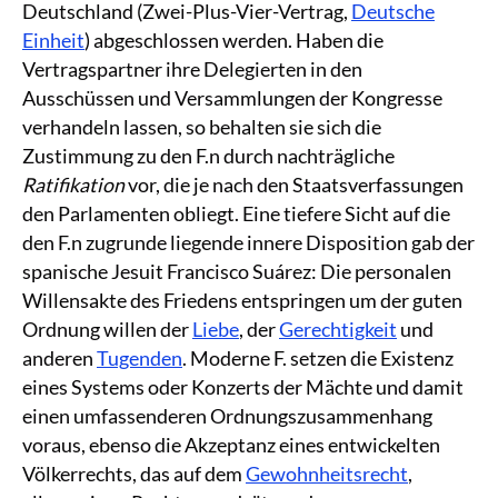
Deutschland (Zwei-Plus-Vier-Vertrag,
Deutsche
Einheit
) abgeschlossen werden. Haben die
Vertragspartner ihre Delegierten in den
Ausschüssen und Versammlungen der Kongresse
verhandeln lassen, so behalten sie sich die
Zustimmung zu den F.n durch nachträgliche
Ratifikation
vor, die je nach den Staatsverfassungen
den Parlamenten obliegt. Eine tiefere Sicht auf die
den F.n zugrunde liegende innere Disposition gab der
spanische Jesuit Francisco Suárez: Die personalen
Willensakte des Friedens entspringen um der guten
Ordnung willen der
Liebe
, der
Gerechtigkeit
und
anderen
Tugenden
. Moderne F. setzen die Existenz
eines Systems oder Konzerts der Mächte und damit
einen umfassenderen Ordnungszusammenhang
voraus, ebenso die Akzeptanz eines entwickelten
Völkerrechts, das auf dem
Gewohnheitsrecht
,