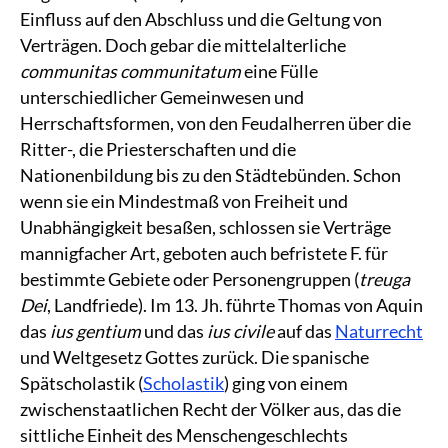
Einfluss auf den Abschluss und die Geltung von
Verträgen. Doch gebar die mittelalterliche
communitas communitatum
eine Fülle
unterschiedlicher Gemeinwesen und
Herrschaftsformen, von den Feudalherren über die
Ritter-, die Priesterschaften und die
Nationenbildung bis zu den Städtebünden. Schon
wenn sie ein Mindestmaß von Freiheit und
Unabhängigkeit besaßen, schlossen sie Verträge
mannigfacher Art, geboten auch befristete F. für
bestimmte Gebiete oder Personengruppen (
treuga
Dei
, Landfriede). Im 13. Jh. führte Thomas von Aquin
das
ius gentium
und das
ius civile
auf das
Naturrecht
und Weltgesetz Gottes zurück. Die spanische
Spätscholastik (
Scholastik
) ging von einem
zwischenstaatlichen Recht der Völker aus, das die
sittliche Einheit des Menschengeschlechts