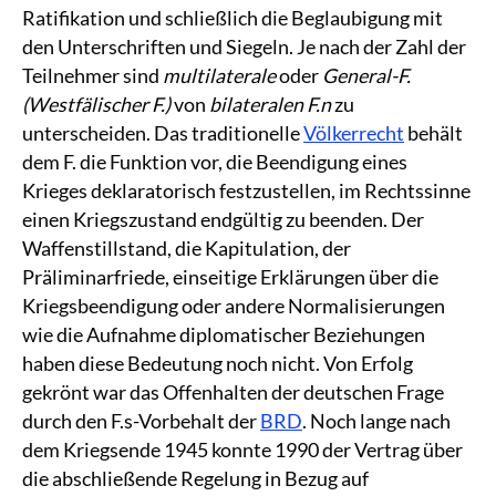
Ratifikation und schließlich die Beglaubigung mit
den Unterschriften und Siegeln. Je nach der Zahl der
Teilnehmer sind
multilaterale
oder
General-F.
(Westfälischer F.)
von
bilateralen F.n
zu
unterscheiden. Das traditionelle
Völkerrecht
behält
dem F. die Funktion vor, die Beendigung eines
Krieges deklaratorisch festzustellen, im Rechtssinne
einen Kriegszustand endgültig zu beenden. Der
Waffenstillstand, die Kapitulation, der
Präliminarfriede, einseitige Erklärungen über die
Kriegsbeendigung oder andere Normalisierungen
wie die Aufnahme diplomatischer Beziehungen
haben diese Bedeutung noch nicht. Von Erfolg
gekrönt war das Offenhalten der deutschen Frage
durch den F.s-Vorbehalt der
BRD
. Noch lange nach
dem Kriegsende 1945 konnte 1990 der Vertrag über
die abschließende Regelung in Bezug auf