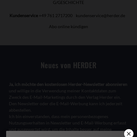
G/GESCHICHTE
Kundenservice
+49 761 2717200
kundenservice@herder.de
Abo online kündigen
Neues von HERDER
Ja, ich möchte den kostenlosen Herder-Newsletter abonnieren
und willige in die Verwendung meiner Kontaktdaten zum
Zweck des E-Mail-Marketings durch den Verlag Herder ein.
Den Newsletter oder die E-Mail-Werbung kann ich jederzeit
abbestellen.
Ich bin einverstanden, dass mein personenbezogenes
Nutzungsverhalten in Newsletter und E-Mail-Werbung erfasst
und ausgewertet wird, um die Inhalte besser auf meine
Interessen auszurichten. Über einen Link in Newsletter oder E-