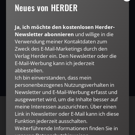
Neues von HERDER
Mail kann ich diese Funktion jederzeit ausschalten.
Weiterführende Informationen finden Sie in unseren
Datenschutzhinweisen
.
Ja, ich möchte den kostenlosen Herder-
E-MAIL
Newsletter abonnieren
und willige in die
Verwendung meiner Kontaktdaten zum
Zweck des E-Mail-Marketings durch den
Verlag Herder ein. Den Newsletter oder die
JETZT ANMELDEN
E-Mail-Werbung kann ich jederzeit
abbestellen.
Ich bin einverstanden, dass mein
personenbezogenes Nutzungsverhalten in
Newsletter und E-Mail-Werbung erfasst und
ausgewertet wird, um die Inhalte besser auf
meine Interessen auszurichten. Über einen
AGB und Widerrufsbelehrung
Datenschutz
Link in Newsletter oder E-Mail kann ich diese
Funktion jederzeit ausschalten.
Barrierefreiheit
Impressum
Weiterführende Informationen finden Sie in