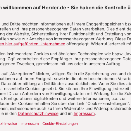
Kategorien:
Artikel
Autoren
Abkürzungen
Über das Lexikon
Pädagogik & Kinderbuch
kindergarten heute Fachmagazin, Leitungshe
Biblische Notizen
Diakonia
Römische Quartalschrift
ANTIKE 
nservice
+49 761 2717200
kundenservice@herder.de
Abo online kü
Neues von HERDER
chte den kostenlosen Herder-Newsletter abonnieren
und willige in die 
taktdaten zum Zweck des E-Mail-Marketings durch den Verlag Herder e