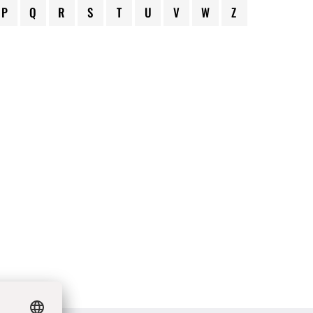
P
Q
R
S
T
U
V
W
Z