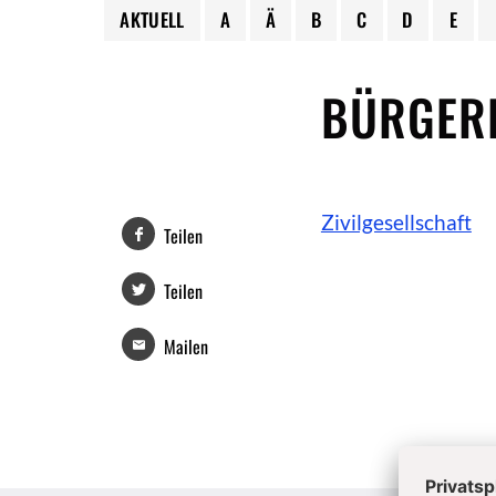
AKTUELL
A
Ä
B
C
D
E
BÜRGER
Zivilgesellschaft
Teilen
Teilen
Mailen
Überschrift