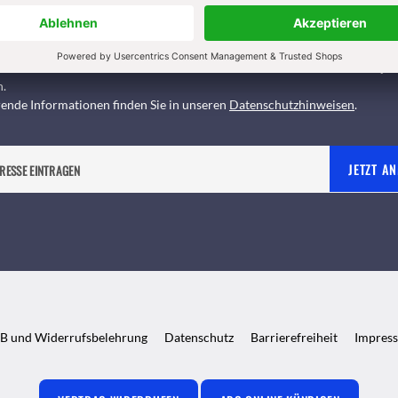
 oder die E-Mail-Werbung kann ich jederzeit abbestellen.
nverstanden, dass mein personenbezogenes Nutzungsverhalten in Newslet
ng erfasst und ausgewertet wird, um die Inhalte besser auf meine Intere
n. Über einen Link in Newsletter oder E-Mail kann ich diese Funktion jed
n.
ende Informationen finden Sie in unseren
Datenschutzhinweisen
.
JETZT A
B und Widerrufsbelehrung
Datenschutz
Barrierefreiheit
Impres