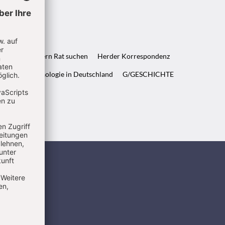
ft & Wenn Eltern Rat suchen
Herder Korrespondenz
WELT & Archäologie in Deutschland
G/GESCHICHTE
ndigen
Verwendung
in. Den