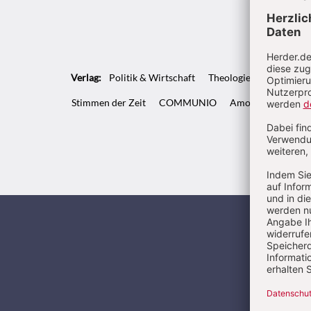
Artikel-
Infos
Verlag:
Politik & Wirtschaft
Theologie & Pastoral
Stimmen der Zeit
COMMUNIO
Amosinternational
Kunde
Ja, ich mö
meiner Kon