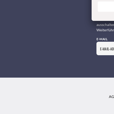
Newsletter
Ich bin ei
Mail-Werbu
auszurichte
ausschalte
Weiterführ
E-MAIL
AG