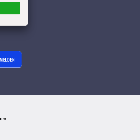
ter und E-
ssen
erzeit
NMELDEN
sum