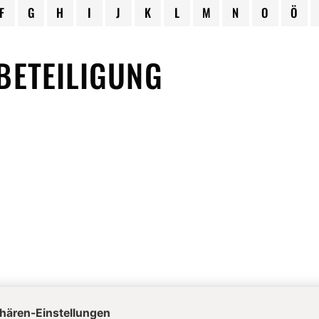
F
G
H
I
J
K
L
M
N
O
Ö
BETEILIGUNG