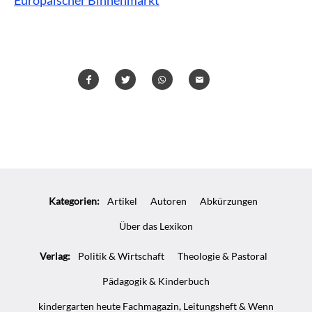
Teilen
Teilen
Whatsapp
Mailen
Überschrift
Artikel-
Kategorien:
Artikel
Autoren
Abkürzungen
Infos
Über das Lexikon
Verlag:
Politik & Wirtschaft
Theologie & Pastoral
Pädagogik & Kinderbuch
kindergarten heute Fachmagazin, Leitungsheft & Wenn