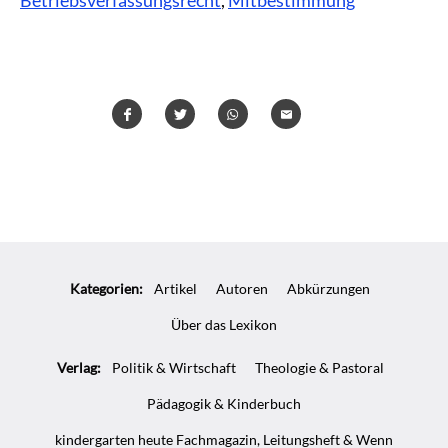
Teilen
Teilen
Whatsapp
Mailen
Überschrift
Artikel-
Kategorien:
Artikel
Autoren
Abkürzungen
Infos
Über das Lexikon
Verlag:
Politik & Wirtschaft
Theologie & Pastoral
Pädagogik & Kinderbuch
kindergarten heute Fachmagazin, Leitungsheft & Wenn