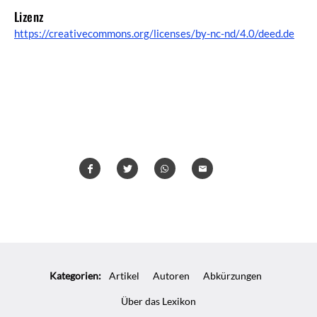
Lizenz
https://creativecommons.org/licenses/by-nc-nd/4.0/deed.de
Teilen
Teilen
Whatsapp
Mailen
Überschrift
Artikel-
Kategorien:
Artikel
Autoren
Abkürzungen
Infos
Über das Lexikon