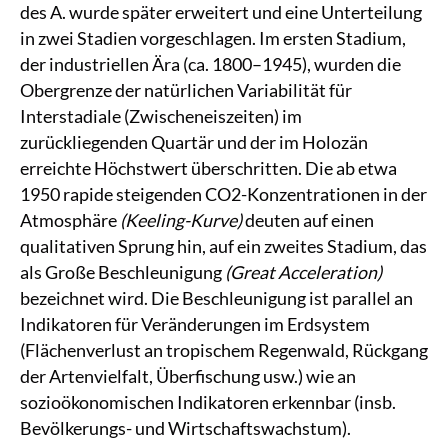
des A. wurde später erweitert und eine Unterteilung
in zwei Stadien vorgeschlagen. Im ersten Stadium,
der industriellen Ära (ca. 1800–1945), wurden die
Obergrenze der natürlichen Variabilität für
Interstadiale (Zwischeneiszeiten) im
zurückliegenden Quartär und der im Holozän
erreichte Höchstwert überschritten. Die ab etwa
1950 rapide steigenden CO2-Konzentrationen in der
Atmosphäre
(Keeling-Kurve)
deuten auf einen
qualitativen Sprung hin, auf ein zweites Stadium, das
als Große Beschleunigung
(Great Acceleration)
bezeichnet wird. Die Beschleunigung ist parallel an
Indikatoren für Veränderungen im Erdsystem
(Flächenverlust an tropischem Regenwald, Rückgang
der Artenvielfalt, Überfischung usw.) wie an
sozioökonomischen Indikatoren erkennbar (insb.
Bevölkerungs- und Wirtschaftswachstum).