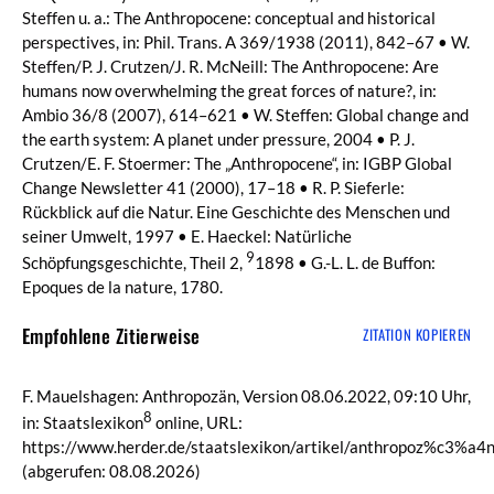
Steffen u. a.: The Anthropocene: conceptual and historical
perspectives, in: Phil. Trans. A 369/1938 (2011), 842–67 • W.
Steffen/P. J. Crutzen/J. R. McNeill: The Anthropocene: Are
humans now overwhelming the great forces of nature?, in:
Ambio 36/8 (2007), 614–621 • W. Steffen: Global change and
the earth system: A planet under pressure, 2004 • P. J.
Crutzen/E. F. Stoermer: The „Anthropocene“, in: IGBP Global
Change Newsletter 41 (2000), 17–18 • R. P. Sieferle:
Rückblick auf die Natur. Eine Geschichte des Menschen und
seiner Umwelt, 1997 • E. Haeckel: Natürliche
9
Schöpfungsgeschichte, Theil 2,
1898 • G.-L. L. de Buffon:
Epoques de la nature, 1780.
Empfohlene Zitierweise
ZITATION KOPIEREN
F. Mauelshagen: Anthropozän, Version 08.06.2022, 09:10 Uhr,
8
in: Staatslexikon
online, URL:
https://www.herder.de/staatslexikon/artikel/anthropoz%c3%a4n
(abgerufen: 08.08.2026)