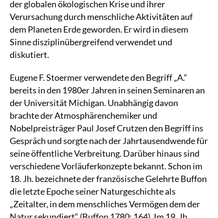
der globalen ökologischen Krise und ihrer
Verursachung durch menschliche Aktivitäten auf
dem Planeten Erde geworden. Er wird in diesem
Sinne disziplinübergreifend verwendet und
diskutiert.
Eugene F. Stoermer verwendete den Begriff „A.“
bereits in den 1980er Jahren in seinen Seminaren an
der Universität Michigan. Unabhängig davon
brachte der Atmosphärenchemiker und
Nobelpreisträger Paul Josef Crutzen den Begriff ins
Gespräch und sorgte nach der Jahrtausendwende für
seine öffentliche Verbreitung. Darüber hinaus sind
verschiedene Vorläuferkonzepte bekannt. Schon im
18. Jh. bezeichnete der französische Gelehrte Buffon
die letzte Epoche seiner Naturgeschichte als
„Zeitalter, in dem menschliches Vermögen dem der
Natur sekundiert“ (Buffon 1780: 164). Im 19. Jh.