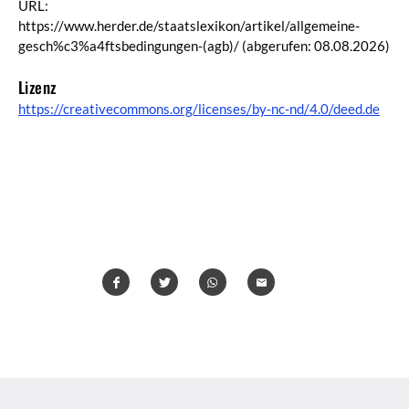
URL:
https://www.herder.de/staatslexikon/artikel/allgemeine-
gesch%c3%a4ftsbedingungen-(agb)/
(abgerufen: 08.08.2026)
Lizenz
https://creativecommons.org/licenses/by-nc-nd/4.0/deed.de
Teilen
Teilen
Whatsapp
Mailen
Überschrift
Artikel-