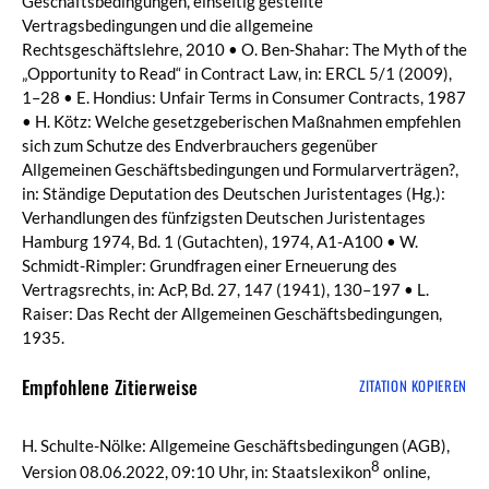
Geschäftsbedingungen, einseitig gestellte
Vertragsbedingungen und die allgemeine
Rechtsgeschäftslehre, 2010 • O. Ben-Shahar: The Myth of the
„Opportunity to Read“ in Contract Law, in: ERCL 5/1 (2009),
1–28 • E. Hondius: Unfair Terms in Consumer Contracts, 1987
• H. Kötz: Welche gesetzgeberischen Maßnahmen empfehlen
sich zum Schutze des Endverbrauchers gegenüber
Allgemeinen Geschäftsbedingungen und Formularverträgen?,
in: Ständige Deputation des Deutschen Juristentages (Hg.):
Verhandlungen des fünfzigsten Deutschen Juristentages
Hamburg 1974, Bd. 1 (Gutachten), 1974, A1-A100 • W.
Schmidt-Rimpler: Grundfragen einer Erneuerung des
Vertragsrechts, in: AcP, Bd. 27, 147 (1941), 130–197 • L.
Raiser: Das Recht der Allgemeinen Geschäftsbedingungen,
1935.
Empfohlene Zitierweise
ZITATION KOPIEREN
H. Schulte-Nölke: Allgemeine Geschäftsbedingungen (AGB),
8
Version 08.06.2022, 09:10 Uhr, in: Staatslexikon
online,