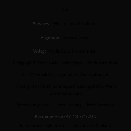
Abo
Services:
Wir über uns: Redaktion
Angebote:
Gewinnspiele
Verlag:
Media Sales Kleinstkinder
Pädagogik & Kinderbuch
WhatsApp
Stellenangebote
Aus- & Fortbildungsangebote & Veranstaltungen
kindergarten heute Fachmagazin, Leitungsheft & Wenn
Eltern Rat suchen
Entdeckungskiste
Unser Ganztag
kizz Elternwelt
Kundenservice
+49 761 2717200
kundenservice@herder.de
Abo online kündigen