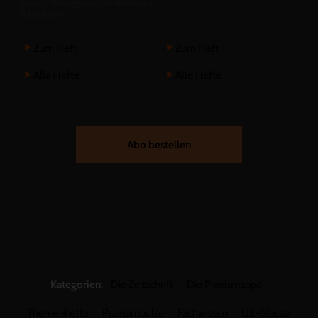
lassen: Verzögerungen erkennen
& begleiten
Zum Heft
Zum Heft
Alle Hefte
Alle Hefte
Abo bestellen
Kategorien:
Die Zeitschrift
Die Praxismappe
Themenhefte
Praxisimpulse
Fachwissen
U3-Glossar