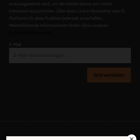
und ausgewertet wird, um die Inhalte besser auf meine
Interessen auszurichten. Über einen Link in Newsletter oder E-
Mail kann ich diese Funktion jederzeit ausschalten.
Weiterführende Informationen finden Sie in unseren
Datenschutzhinweisen
.
E-Mail
Jetzt anmelden