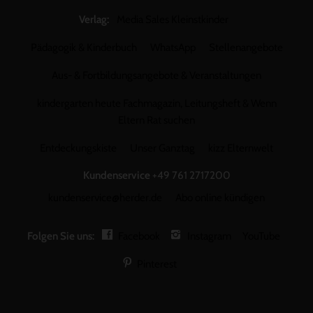
Verlag:
Media Sales Kleinstkinder
Pädagogik & Kinderbuch
WhatsApp
Stellenangebote
Aus- & Fortbildungsangebote & Veranstaltungen
kindergarten heute Fachmagazin, Leitungsheft & Wenn
Eltern Rat suchen
Entdeckungskiste
Unser Ganztag
kizz Elternwelt
Kundenservice
+49 761 2717200
kundenservice@herder.de
Abo online kündigen
Folgen Sie uns:
Facebook
Instagram
YouTube
Pinterest