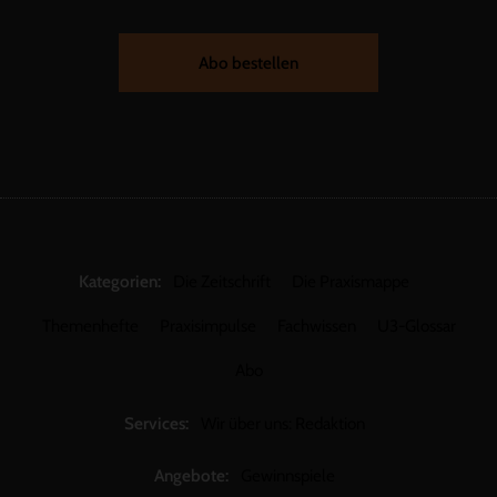
Abo bestellen
Kategorien:
Die Zeitschrift
Die Praxismappe
Themenhefte
Praxisimpulse
Fachwissen
U3-Glossar
Abo
Services:
Wir über uns: Redaktion
Angebote:
Gewinnspiele