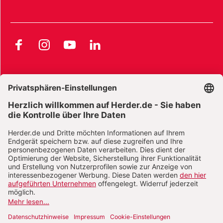
Facebook
Instagram
YouTube
LinkedIn
AGB und Widerrufsbelehrung
Widerrufsbelehrung Bücher
Widerrufsbelehrung E-Books
Widerrufsbelehrung Zeitschriften
Datenschutz
Datenschutz Social Media
Barrierefreiheit
Impressum
Vertrag widerrufen
Abo online kündigen