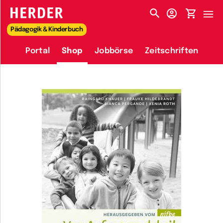
HERDER-MENÜ
Pädagogik & Kinderbuch
Portal
Shop
Jobbörse
Zeitschriften