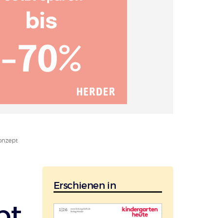
onzept
Erschienen in
pt