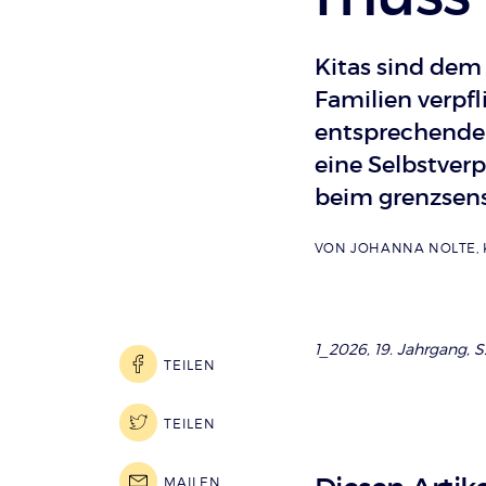
Kitas sind dem
Familien verpf
entsprechende 
eine Selbstver
beim grenzsens
VON
JOHANNA NOLTE
,
1_2026, 19. Jahrgang, S
TEILEN
TEILEN
MAILEN