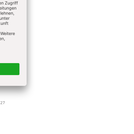
arbeitet
d. Einer
ten
1
t
-27