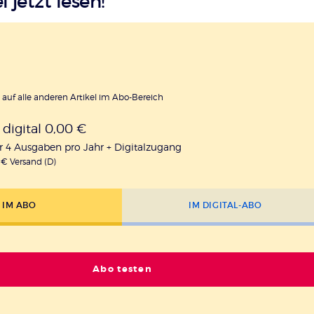
l jetzt lesen!
h auf alle anderen Artikel im Abo-Bereich
t digital 0,00 €
r 4 Ausgaben pro Jahr + Digitalzugang
0 € Versand (D)
IM ABO
IM DIGITAL-ABO
Abo testen