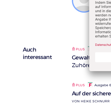
Staatl
als Fa
ihrer
sowie 
Auch
PLUS
Ausgabe 8
interessant
Gewaltpräventi
Zuhören
VON SAR
PLUS
Ausgabe 6
Auf der sichere
VON HEIKE SCHNURR