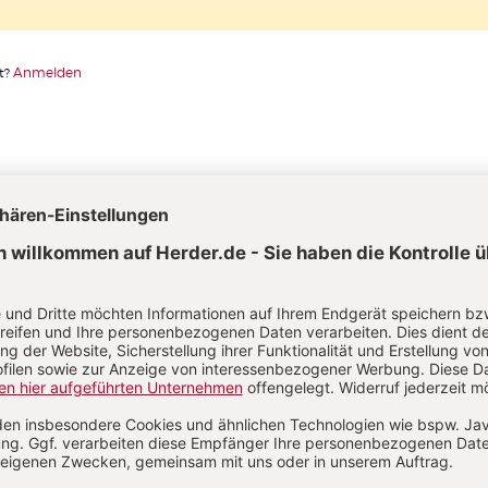
t?
Anmelden
nna Nolte
m-Sozialpädagogin, systemische Therapeutin (SG) und hat e
luss in Sozial- und Gesundheitsmanagement (MBA). Sie arbei
eraterin für Kitas beim Verband Ev. Tageseinrichtungen in
wig-Holstein e. V. Seit 2007 liegt ihr Arbeitsschwerpunkt auf
cklung von Schutzkonzepten in Kitas.
rin Hansen