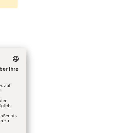
inen
tet als
 der