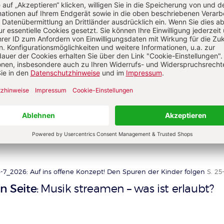
ich anerkannte Erzieherin, war langjährige Kita-Leiterin und 
chberaterin für Kitas beim Ev.-Luth. Kirchenkreis Nordfrieslan
 Arbeitsschwerpunkte ist die Entwicklung von Schutzkonzep
die Präventionsarbeit in Kitas.
_2026: Nur Mut! Über die pädagogische Kunst des Zumutens
S. 38-4
on partizipativ denken
Schutz beginnt mi
:
AH WESTERMANN, JULIA DE JUAN
-7_2026: Auf ins offene Konzept! Den Spuren der Kinder folgen
S. 25
n Seite
Musik streamen – was ist erlaubt?
: