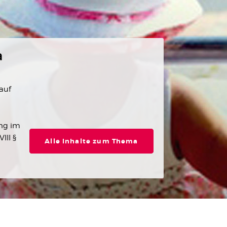
a
auf
ng im
III §
Alle Inhalte zum Thema