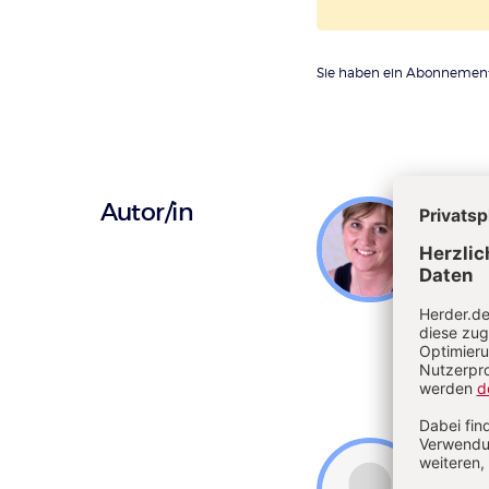
Sie haben ein Abonnemen
Überschrift
Autor/in
Joha
Artikel-
Diplo
Infos
Absch
Fachb
Schles
Entwi
Kath