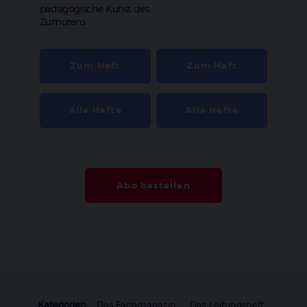
pädagogische Kunst des
Zumutens
Zum Heft
Zum Heft
Alle Hefte
Alle Hefte
Abo bestellen
Kategorien:
Das Fachmagazin
Das Leitungsheft