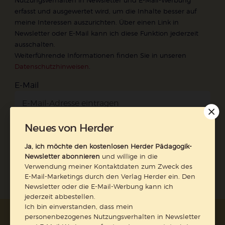
Nutzungsverhalten in Newsletter und E-Mail-Werbung
erfasst und ausgewertet wird, um die Inhalte besser auf
meine Interessen auszurichten. Über einen Link in
Newsletter oder E-Mail kann ich diese Funktion jederzeit
ausschalten.
Weiterführende Informationen finden Sie in unseren
Datenschutzhinweisen
.
E-Mail
Neues von Herder
Jetzt anmelden
Ja, ich möchte den kostenlosen Herder Pädagogik-
Newsletter abonnieren
und willige in die
Verwendung meiner Kontaktdaten zum Zweck des
E-Mail-Marketings durch den Verlag Herder ein. Den
Newsletter oder die E-Mail-Werbung kann ich
jederzeit abbestellen.
Ich bin einverstanden, dass mein
personenbezogenes Nutzungsverhalten in Newsletter
AGB und Widerrufsbelehrung
Datenschutz